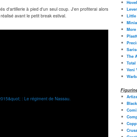
Hovel
tés d'artillerie à pied d'un seul coup. J'en profiterai alors
Leven
 réalisé avant le petit break estival.
Littl
Minia
More 
Plast
Prec
Saris
The A
Total
Veni 
Warb
Figuri
Artiz
Black
Comi
Comp
Coppl
Crusa
Grea