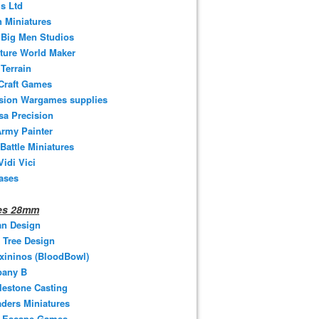
s Ltd
 Miniatures
e Big Men Studios
ture World Maker
Terrain
Craft Games
ision Wargames supplies
sa Precision
rmy Painter
 Battle Miniatures
Vidi Vici
ases
nes 28mm
an Design
 Tree Design
xininos (BloodBowl)
any B
estone Casting
ders Miniatures
t Escape Games