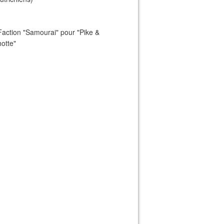
Faction "Samourai" pour "Pike &
otte"