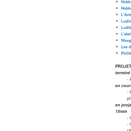
Hobb
Hobb
L'Ant
Ludi
Ludik
L'ate
Wavg
Les d
Phili
PROJET
terminé
- 
en cour
- 
p
en proj
15mm
- 
-
(A