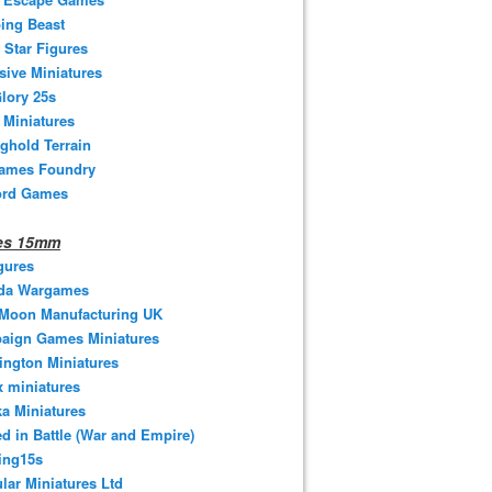
ing Beast
 Star Figures
sive Miniatures
lory 25s
 Miniatures
ghold Terrain
ames Foundry
ord Games
nes 15mm
gures
da Wargames
 Moon Manufacturing UK
aign Games Miniatures
ngton Miniatures
 miniatures
a Miniatures
d in Battle (War and Empire)
ing15s
ular Miniatures Ltd