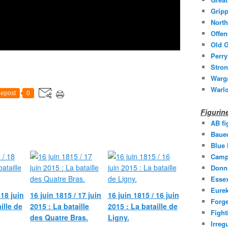
Gripp
North
Offen
Old G
Perry
Stron
Warg
Warl
epost
0
Figuri
AB fi
Baue
Blue
Camp
Donni
Essex
Eurek
 18 juin
16 juin 1815 / 17 juin
16 juin 1815 / 16 juin
Forge
ille de
2015 : La bataille
2015 : La bataille de
Fight
des Quatre Bras.
Ligny.
Irreg