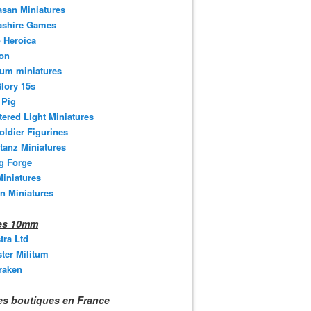
san Miniatures
ashire Games
 Heroica
ton
um miniatures
lory 15s
 Pig
tered Light Miniatures
oldier Figurines
tanz Miniatures
g Forge
iniatures
n Miniatures
nes 10mm
stra Ltd
ter Militum
raken
s boutiques en France