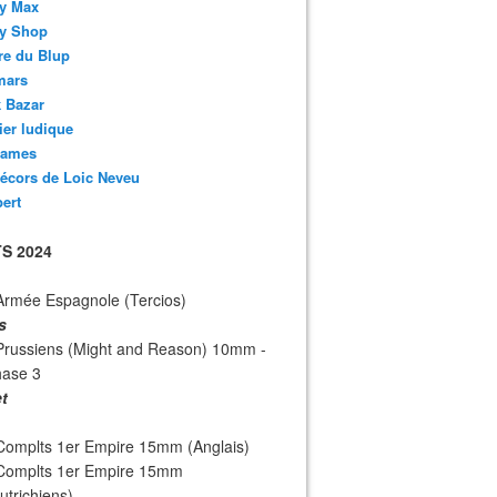
y Max
y Shop
re du Blup
mars
 Bazar
lier ludique
ames
écors de Loic Neveu
bert
S 2024
Armée Espagnole (Tercios)
s
Prussiens (Might and Reason) 10mm -
hase 3
et
Complts 1er Empire 15mm (Anglais)
 Complts 1er Empire 15mm
utrichiens)