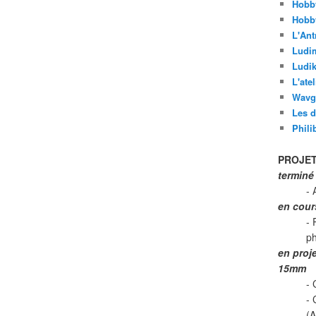
Hobb
Hobb
L'Ant
Ludi
Ludik
L'ate
Wavg
Les d
Phili
PROJET
terminé
- 
en cour
- 
p
en proj
15mm
- 
-
(A