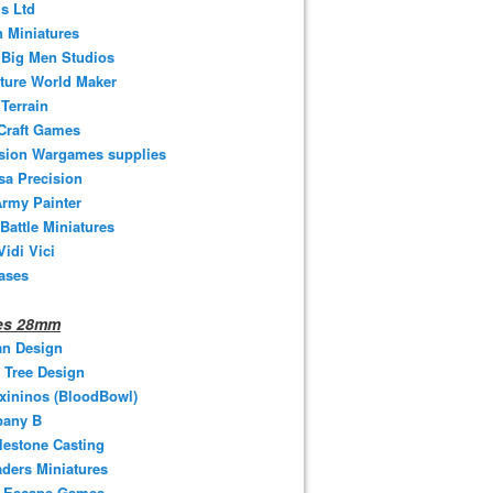
s Ltd
 Miniatures
e Big Men Studios
ture World Maker
Terrain
Craft Games
ision Wargames supplies
sa Precision
rmy Painter
 Battle Miniatures
Vidi Vici
ases
nes 28mm
an Design
 Tree Design
xininos (BloodBowl)
any B
estone Casting
ders Miniatures
t Escape Games