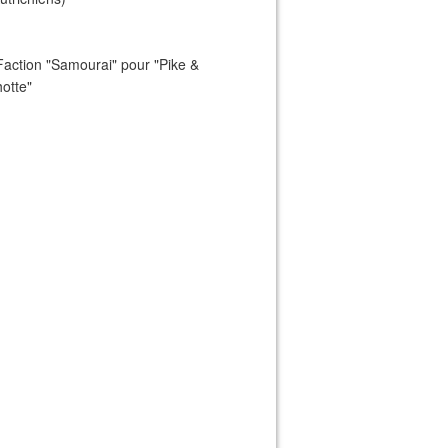
Faction "Samourai" pour "Pike &
otte"