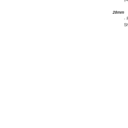
28mm
- 
Sh