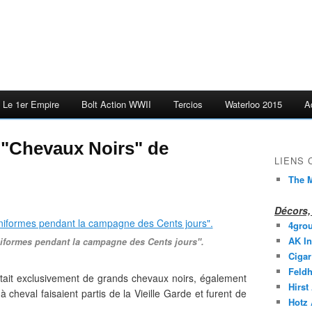
Le 1er Empire
Bolt Action WWII
Tercios
Waterloo 2015
A
 "Chevaux Noirs" de
LIENS
The M
Décors, 
4gro
AK In
niformes pendant la campagne des Cents jours".
Cigar
Feldh
ait exclusivement de grands chevaux noirs, également
Hirst
 cheval faisaient partis de la Vieille Garde et furent de
Hotz