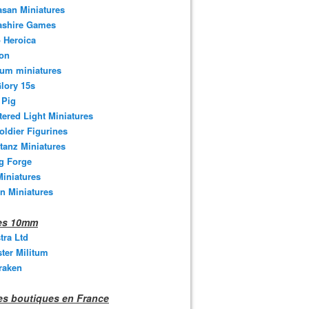
san Miniatures
ashire Games
 Heroica
ton
um miniatures
lory 15s
 Pig
tered Light Miniatures
oldier Figurines
tanz Miniatures
g Forge
iniatures
n Miniatures
nes 10mm
stra Ltd
ter Militum
raken
s boutiques en France