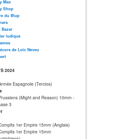
y Max
y Shop
re du Blup
mars
 Bazar
lier ludique
ames
écors de Loic Neveu
bert
S 2024
Armée Espagnole (Tercios)
s
Prussiens (Might and Reason) 10mm -
hase 3
et
Complts 1er Empire 15mm (Anglais)
 Complts 1er Empire 15mm
utrichiens)