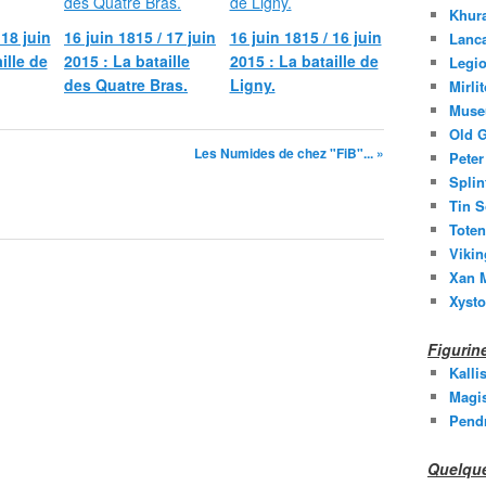
Khura
 18 juin
16 juin 1815 / 17 juin
16 juin 1815 / 16 juin
Lanc
ille de
2015 : La bataille
2015 : La bataille de
Legio
des Quatre Bras.
Ligny.
Mirli
Muse
Old G
Les Numides de chez "FiB"... »
Peter
Splin
Tin S
Toten
Vikin
Xan M
Xysto
Figuri
Kalli
Magis
Pend
Quelque