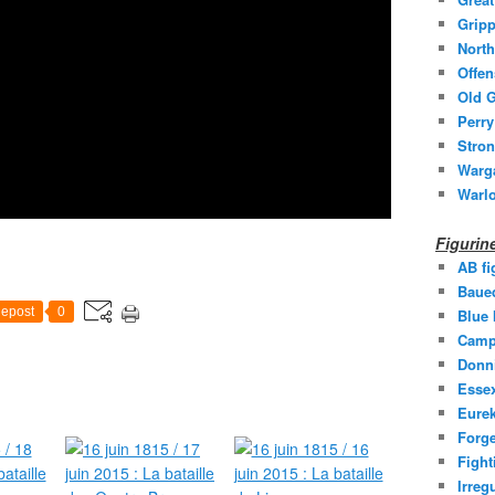
Gripp
North
Offen
Old G
Perry
Stron
Warg
Warl
Figuri
AB fi
Baue
epost
0
Blue
Camp
Donni
Essex
Eurek
Forge
Fight
Irreg