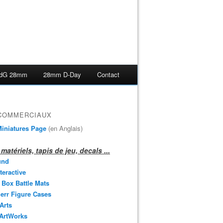
dG 28mm
28mm D-Day
Contact
 COMMERCIAUX
iniatures Page
(en Anglais)
matériels, tapis de jeu, decals ...
und
teractive
 Box Battle Mats
err Figure Cases
 Arts
 ArtWorks