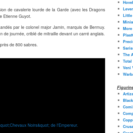
Hovel
Leven
ision de cavalerie lourde de la Garde (avec les Dragons
Littl
de Etienne Guyot.
Minia
andés par le colonel major Jamin, marquis de Bermuy.
More 
in de journée, criblé de mitraille devant un carré anglais.
Plast
Prec
 près de 800 sabres.
Saris
The A
Total
Veni 
Warb
Figuri
Artiz
Black
Comi
Comp
Coppl
Crusa
Grea