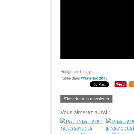
Rédigé par
thierry
Publié dans
#Waterloo 2015
R
S'inscrire à la newsletter
Vous aimerez aussi :