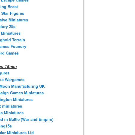
ing Beast
 Star Figures
sive Miniatures
lory 25s
 Miniatures
ghold Terrain
ames Foundry
ord Games
nes 15mm
gures
da Wargames
 Moon Manufacturing UK
aign Games Miniatures
ngton Miniatures
 miniatures
a Miniatures
d in Battle (War and Empire)
ing15s
ular Miniatures Ltd