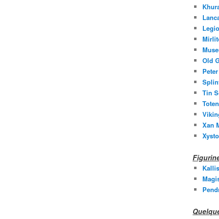
Khura
Lanc
Legio
Mirli
Muse
Old G
Peter
Splin
Tin S
Toten
Vikin
Xan M
Xysto
Figuri
Kalli
Magis
Pend
Quelque