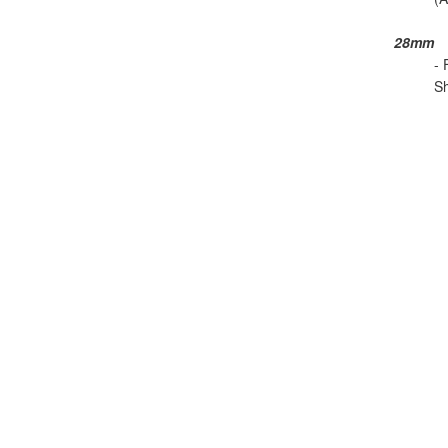
28mm
- 
Sh