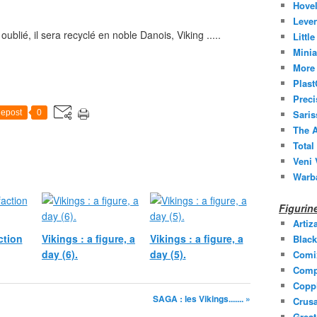
Hovel
Leven
blié, il sera recyclé en noble Danois, Viking .....
Littl
Minia
More 
Plast
Prec
epost
0
Saris
The A
Total
Veni 
Warb
Figuri
Artiz
ction
Vikings : a figure, a
Vikings : a figure, a
Black
day (6).
day (5).
Comi
Comp
Coppl
SAGA : les Vikings....... »
Crusa
Grea