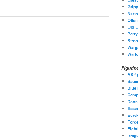
Gripp
North
Offen
Old G
Perry
Stron
Warg
Warl
Figuri
AB fi
Baue
Blue
Camp
Donni
Essex
Eurek
Forge
Fight
Irreg