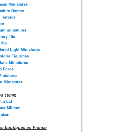
san Miniatures
ashire Games
 Heroica
ton
um miniatures
lory 15s
 Pig
tered Light Miniatures
oldier Figurines
tanz Miniatures
g Forge
iniatures
n Miniatures
nes 10mm
stra Ltd
ter Militum
raken
s boutiques en France