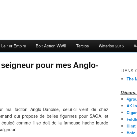
Le 1er Empire
Bolt Action WWII
Tercios
Waterloo 2015
A
seigneur pour mes Anglo-
LIENS
The M
Décors, 
4gro
AK In
r ma faction Anglo-Danoise, celui-ci vient de chez
Cigar
mand qui propose de belles figurines pour SAGA, et
Feldh
t équipé comme il se doit de la fameuse hache lourde
Hirst
seigneur.
Hotz