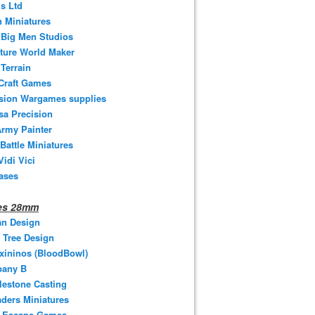
s Ltd
 Miniatures
e Big Men Studios
ture World Maker
Terrain
Craft Games
ision Wargames supplies
sa Precision
rmy Painter
 Battle Miniatures
Vidi Vici
ases
nes 28mm
an Design
 Tree Design
xininos (BloodBowl)
any B
estone Casting
ders Miniatures
t Escape Games