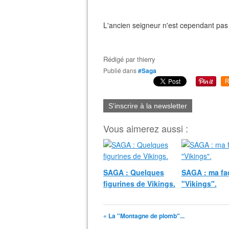
L'ancien seigneur n'est cependant pas ou
Rédigé par
thierry
Publié dans
#Saga
R
S'inscrire à la newsletter
Vous aimerez aussi :
SAGA : Quelques
SAGA : ma fa
figurines de Vikings.
"Vikings".
« La "Montagne de plomb"...