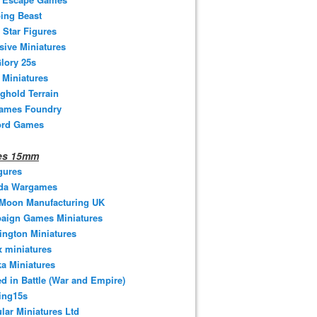
ing Beast
 Star Figures
sive Miniatures
lory 25s
 Miniatures
ghold Terrain
ames Foundry
ord Games
nes 15mm
gures
da Wargames
 Moon Manufacturing UK
aign Games Miniatures
ngton Miniatures
 miniatures
a Miniatures
d in Battle (War and Empire)
ing15s
ular Miniatures Ltd