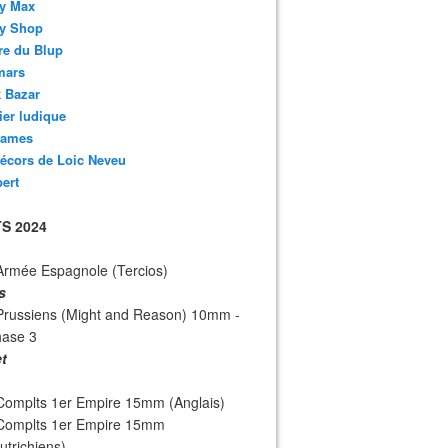
y Max
y Shop
re du Blup
mars
 Bazar
lier ludique
ames
écors de Loic Neveu
bert
S 2024
Armée Espagnole (Tercios)
s
Prussiens (Might and Reason) 10mm -
hase 3
et
Complts 1er Empire 15mm (Anglais)
 Complts 1er Empire 15mm
utrichiens)