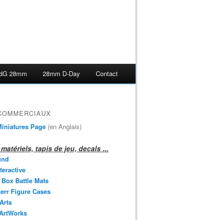
dG 28mm
28mm D-Day
Contact
 COMMERCIAUX
iniatures Page
(en Anglais)
matériels, tapis de jeu, decals ...
und
teractive
 Box Battle Mats
err Figure Cases
 Arts
 ArtWorks