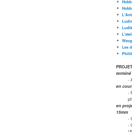
Hobb
Hobb
L'Ant
Ludi
Ludik
L'ate
Wavg
Les d
Phili
PROJET
terminé
- 
en cour
- 
p
en proj
15mm
- 
-
(A