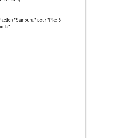
Faction "Samourai" pour "Pike &
otte"