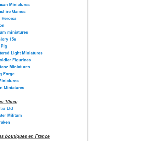
san Miniatures
ashire Games
 Heroica
ton
um miniatures
lory 15s
 Pig
tered Light Miniatures
oldier Figurines
tanz Miniatures
g Forge
iniatures
n Miniatures
nes 10mm
stra Ltd
ter Militum
raken
s boutiques en France