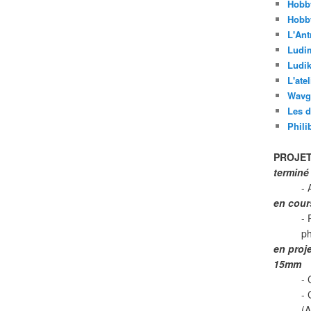
Hobb
Hobb
L'Ant
Ludi
Ludik
L'ate
Wavg
Les d
Phili
PROJET
terminé
- 
en cour
- 
p
en proj
15mm
- 
-
(A