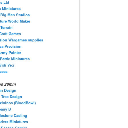
s Ltd
 Miniatures
e Big Men Studios
ture World Maker
Terrain
Craft Games
ision Wargames supplies
sa Precision
rmy Painter
 Battle Miniatures
Vidi Vici
ases
nes 28mm
an Design
 Tree Design
xininos (BloodBowl)
any B
estone Casting
ders Miniatures
t Escape Games