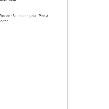
Faction "Samourai" pour "Pike &
otte"