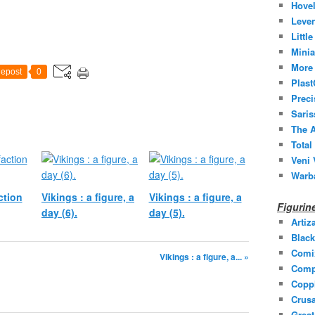
Hovel
Leven
Littl
Minia
More 
epost
0
Plast
Prec
Saris
The A
Total
Veni 
Warb
ction
Vikings : a figure, a
Vikings : a figure, a
Figuri
day (6).
day (5).
Artiz
Black
Comi
Vikings : a figure, a... »
Comp
Coppl
Crusa
Grea