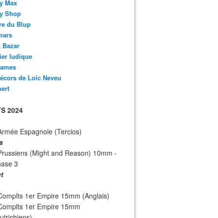
y Max
y Shop
re du Blup
mars
 Bazar
lier ludique
ames
écors de Loic Neveu
bert
S 2024
Armée Espagnole (Tercios)
s
Prussiens (Might and Reason) 10mm -
hase 3
et
Complts 1er Empire 15mm (Anglais)
 Complts 1er Empire 15mm
utrichiens)