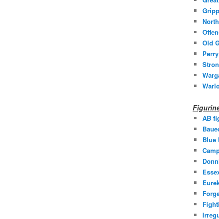
Gripp
North
Offen
Old G
Perry
Stron
Warg
Warl
Figuri
AB fi
Baue
Blue
Camp
Donni
Essex
Eurek
Forge
Fight
Irreg