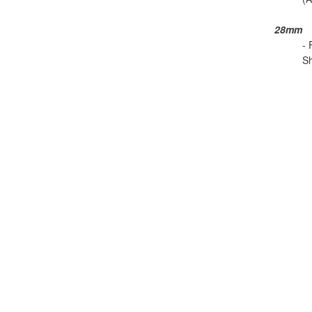
28mm
- 
Sh