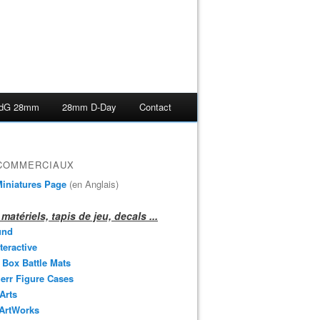
dG 28mm
28mm D-Day
Contact
 COMMERCIAUX
iniatures Page
(en Anglais)
matériels, tapis de jeu, decals ...
und
teractive
 Box Battle Mats
err Figure Cases
 Arts
 ArtWorks