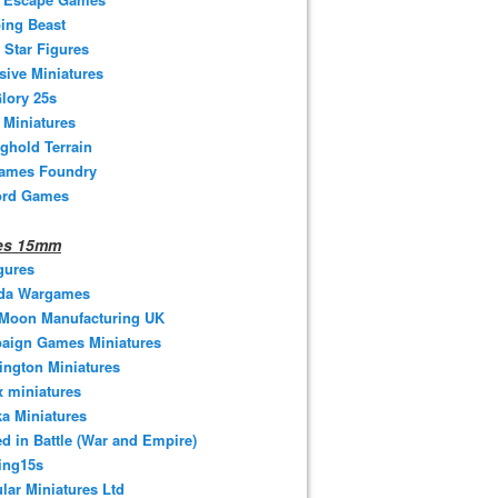
ing Beast
 Star Figures
sive Miniatures
lory 25s
 Miniatures
ghold Terrain
ames Foundry
ord Games
nes 15mm
gures
da Wargames
 Moon Manufacturing UK
aign Games Miniatures
ngton Miniatures
 miniatures
a Miniatures
d in Battle (War and Empire)
ing15s
ular Miniatures Ltd