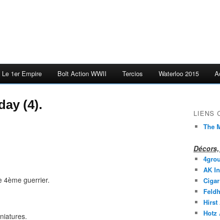
Le 1er Empire
Bolt Action WWII
Tercios
Waterloo 2015
A
day (4).
LIENS
The M
Décors, 
4gro
AK In
 4ème guerrier.
Cigar
Feldh
Hirst
Hotz
niatures.