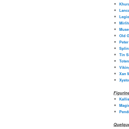
Khura
Lanc
Legio
Mirli
Muse
Old G
Peter
Splin
Tin S
Toten
Vikin
Xan M
Xysto
Figuri
Kalli
Magis
Pend
Quelque