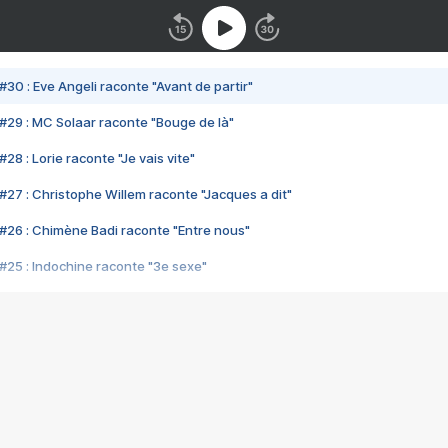
#30 : Eve Angeli raconte "Avant de partir"
#29 : MC Solaar raconte "Bouge de là"
28 : Lorie raconte "Je vais vite"
#27 : Christophe Willem raconte "Jacques a dit"
#26 : Chimène Badi raconte "Entre nous"
#25 : Indochine raconte "3e sexe"
#24 : Zaho raconte "C'est chelou"
#23 : Patrick Bruel raconte "Au café des délices"
#22 : Kyo raconte "Le chemin"
#21 : Nolwenn Leroy raconte "Cassé"
#20 : Patrick Hernandez raconte "Born to be alive"