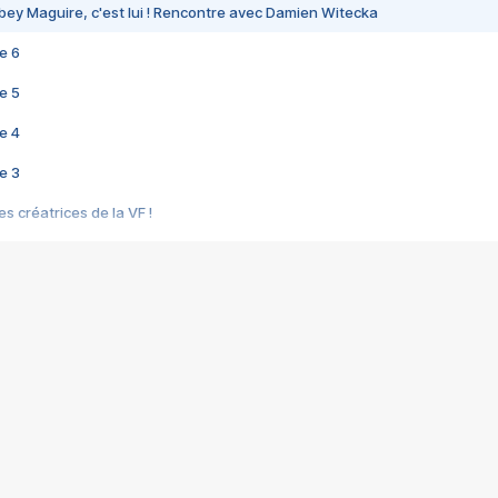
bey Maguire, c'est lui ! Rencontre avec Damien Witecka
e 6
e 5
e 4
e 3
s créatrices de la VF !
e 2
e 1
e Mektoub My Love arrive enfin ! Rencontre avec Shaïn Boumedine et Sal
i : après Toni en famille
elle réalise le bouleversant Dites lui que je l'aime
ais ! Rencontre autour de Vie privée de Rebecca Zlotowski
 de Marguerite, Grave... Rencontre avec Ella Rumpf