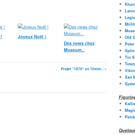
Khura
Lanc
Legio
Mirli
Muse
!
Joyeux Noël !
Old G
Des news chez
Peter
Museum...
Splin
Tin S
Toten
Projet "1870" en 10mm... »
Vikin
Xan M
Xysto
Figuri
Kalli
Magis
Pend
Quelque