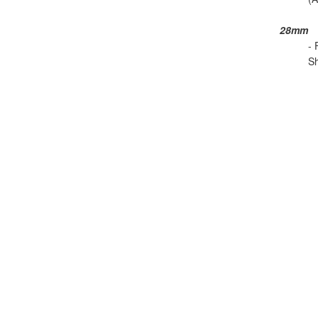
28mm
- 
Sh