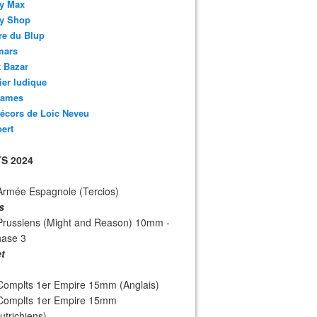
y Max
y Shop
re du Blup
mars
 Bazar
lier ludique
ames
écors de Loic Neveu
bert
S 2024
Armée Espagnole (Tercios)
s
Prussiens (Might and Reason) 10mm -
hase 3
et
Complts 1er Empire 15mm (Anglais)
 Complts 1er Empire 15mm
utrichiens)