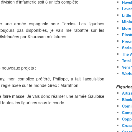
ivision d'infanterie soit 6 unités complète.
Hovel
Leven
Littl
Minia
e une armée espagnole pour Tercios. Les figurines
More 
oujours pas disponibles, je vais me rabattre sur les
Plast
 distribuées par Khurasan miniatures
Prec
Saris
The A
Total
Veni 
s nouveaux projets :
Warb
, mon complice préféré, Philippe, a fait l'acquisition
 règle axée sur le monde Grec : Marathon.
Figuri
Artiz
e faire masse. Je vais donc réaliser une armée Gauloise
Black
toutes les figurines sous le coude.
Comi
Comp
Coppl
Crusa
Grea