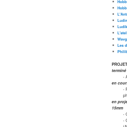
Hobb
Hobb
L'Ant
Ludi
Ludik
L'ate
Wavg
Les d
Phili
PROJET
terminé
- 
en cour
- 
p
en proj
15mm
- 
-
(A