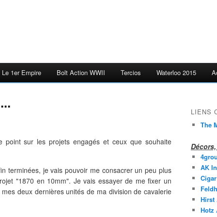
Le 1er Empire
Bolt Action WWII
Tercios
Waterloo 2015
A
..
LIENS
The M
le point sur les projets engagés et ceux que souhaite
Décors, 
4gro
AK In
n terminées, je vais pouvoir me consacrer un peu plus
Cigar
rojet "1870 en 10mm". Je vais essayer de me fixer un
Feldh
e mes deux dernières unités de ma division de cavalerie
Hirst
Hotz