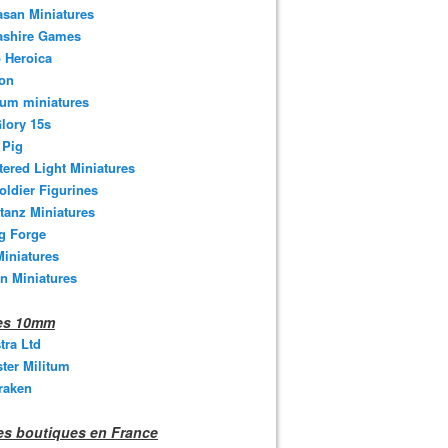
san Miniatures
ashire Games
 Heroica
ton
um miniatures
lory 15s
 Pig
tered Light Miniatures
oldier Figurines
tanz Miniatures
g Forge
iniatures
n Miniatures
nes 10mm
stra Ltd
ter Militum
raken
s boutiques en France