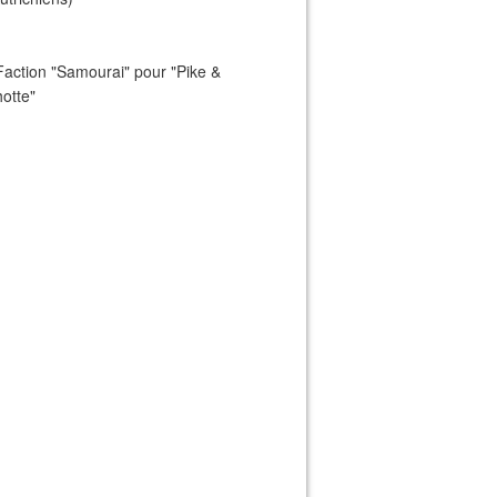
Faction "Samourai" pour "Pike &
otte"