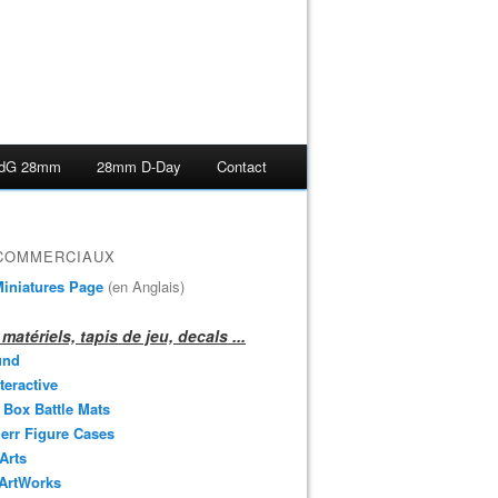
dG 28mm
28mm D-Day
Contact
 COMMERCIAUX
iniatures Page
(en Anglais)
matériels, tapis de jeu, decals ...
und
teractive
 Box Battle Mats
err Figure Cases
 Arts
 ArtWorks