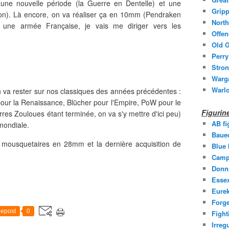
s une nouvelle période (la Guerre en Dentelle) et une
Gripp
on). Là encore, on va réaliser ça en 10mm (Pendraken
North
jà une armée Française, je vais me diriger vers les
Offen
Old G
Perry
Stron
Warg
Warl
n va rester sur nos classiques des années précédentes :
pour la Renaissance, Blücher pour l'Empire, PoW pour le
Figuri
es Zouloues étant terminée, on va s'y mettre d'ici peu)
AB fi
mondiale.
Baue
s mousquetaires en 28mm et la dernière acquisition de
Blue
Camp
Donni
Essex
Eurek
Forge
epost
0
Fight
Irreg