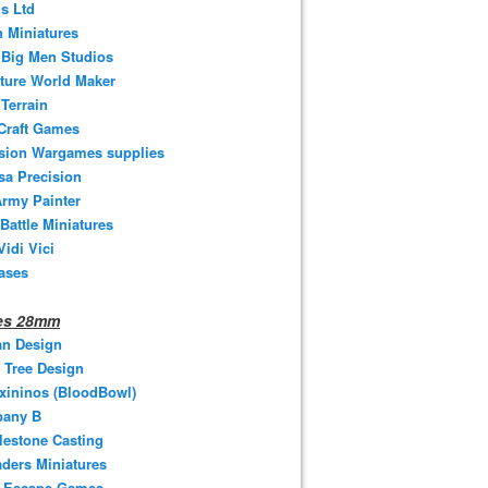
s Ltd
 Miniatures
e Big Men Studios
ture World Maker
Terrain
Craft Games
ision Wargames supplies
sa Precision
rmy Painter
 Battle Miniatures
Vidi Vici
ases
nes 28mm
an Design
 Tree Design
xininos (BloodBowl)
any B
estone Casting
ders Miniatures
t Escape Games