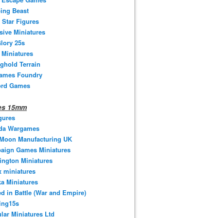
ing Beast
 Star Figures
sive Miniatures
lory 25s
 Miniatures
ghold Terrain
ames Foundry
ord Games
nes 15mm
gures
da Wargames
 Moon Manufacturing UK
aign Games Miniatures
ngton Miniatures
 miniatures
a Miniatures
d in Battle (War and Empire)
ing15s
ular Miniatures Ltd