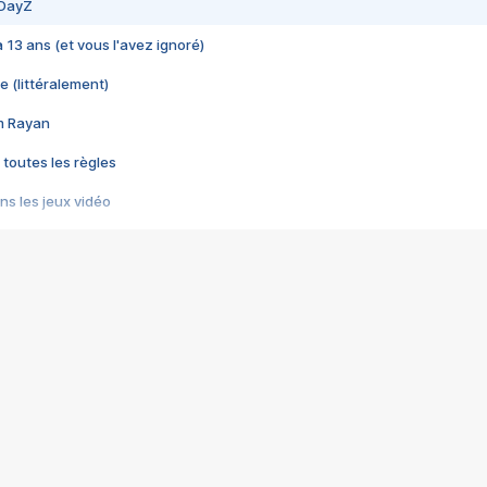
 DayZ
 a 13 ans (et vous l'avez ignoré)
e (littéralement)
im Rayan
 toutes les règles
s les jeux vidéo
us choquant de Rockstar ? - Le scandale BULLY
e plus moche de Steam
du RÊVE tourne au CAUCHEMAR
pendant 8 heures
it… à tort
umiliés par un jeu vidéo
ire - Final Fantasy 8