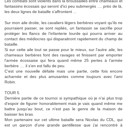
Les combats sont violents dans la broussailles entre chameaux et
fantassins écossais qui seront d'ici peu submergés .... près de là,
les deux lignes de bataille s'affrontent ...
Sur mon aile droite, les cavaliers légers berbères voyant qu'ils ne
pourraient passer, se sont repliés, un fantassin se sacrifie pour
protéger les flancs de l'infanterie lourde qui pourra arriver au
contact des médiocres qui disparaitront rapidement du champ de
bataille.
Si sur cette aile tout se passe pour le mieux, sur l'autre aile, les
chameaux berbères font des ravages et finissent par emporter
l'armée écossaise qui fera quand même 25 pertes à l'armée
berbère .... il s'en est fallu de peu.
C'est une nouvelle défaite mais une partie, cette fois encore
acharnée et des plus amusantes comme toujours avec l'ami
Robin.
TOUR 5
Dernière partie de ce tournoi si sympathique où je n'ai plus trop
d'espoir de figurer honorablement mais je vais quand même me
battre jusqu'au bout, ce n'est pas le genre de la maison de
baisser les bras.
Mon partenaire sur cet ultime bataille sera Nicolas du CDL, qui
est un garçon d'une grande gentillesse que j'ai rencontré à