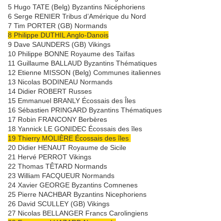
5 Hugo TATE (Belg) Byzantins Nicéphoriens
6 Serge RENIER Tribus d’Amérique du Nord
7 Tim PORTER (GB) Normands
8 Philippe DUTHIL Anglo-Danois
9 Dave SAUNDERS (GB) Vikings
10 Philippe BONNE Royaume des Taïfas
11 Guillaume BALLAUD Byzantins Thématiques
12 Etienne MISSON (Belg) Communes italiennes
13 Nicolas BODINEAU Normands
14 Didier ROBERT Russes
15 Emmanuel BRANLY Écossais des Îles
16 Sébastien PRINGARD Byzantins Thématiques
17 Robin FRANCONY Berbères
18 Yannick LE GONIDEC Écossais des îles
19 Thierry MOLIÈRE Écossais des îles
20 Didier HENAUT Royaume de Sicile
21 Hervé PERROT Vikings
22 Thomas TÊTARD Normands
23 William FACQUEUR Normands
24 Xavier GEORGE Byzantins Comnenes
25 Pierre NACHBAR Byzantins Nicephoriens
26 David SCULLEY (GB) Vikings
27 Nicolas BELLANGER Francs Carolingiens