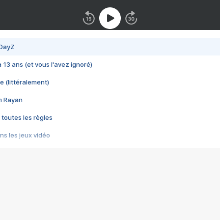
 DayZ
 a 13 ans (et vous l'avez ignoré)
e (littéralement)
im Rayan
 toutes les règles
s les jeux vidéo
us choquant de Rockstar ? - Le scandale BULLY
e plus moche de Steam
du RÊVE tourne au CAUCHEMAR
pendant 8 heures