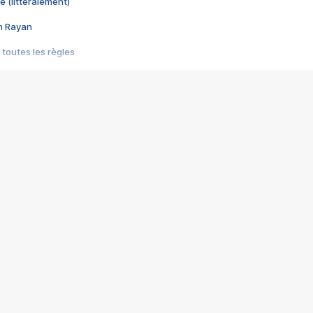
e (littéralement)
im Rayan
 toutes les règles
s les jeux vidéo
us choquant de Rockstar ? - Le scandale BULLY
e plus moche de Steam
du RÊVE tourne au CAUCHEMAR
pendant 8 heures
it… à tort
umiliés par un jeu vidéo
ire - Final Fantasy 8
ti un empire - Age of Empires
story DOFUS