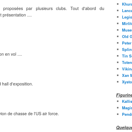
Khura
ent proposées par plusieurs clubs. Tout d'abord du
Lanc
présentation ....
Legio
Mirli
Muse
Old G
Peter
Splin
 en vol ....
Tin S
Toten
Vikin
Xan M
Xysto
 hall d'exposition.
Figuri
Kalli
Magis
ion de chasse de l'US air force.
Pend
Quelque