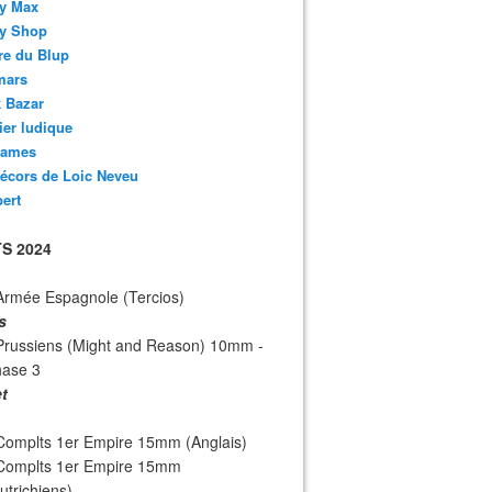
y Max
y Shop
re du Blup
mars
 Bazar
lier ludique
ames
écors de Loic Neveu
bert
S 2024
Armée Espagnole (Tercios)
s
Prussiens (Might and Reason) 10mm -
hase 3
et
Complts 1er Empire 15mm (Anglais)
 Complts 1er Empire 15mm
utrichiens)