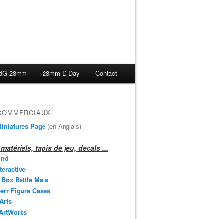
dG 28mm
28mm D-Day
Contact
 COMMERCIAUX
iniatures Page
(en Anglais)
matériels, tapis de jeu, decals ...
und
teractive
 Box Battle Mats
err Figure Cases
 Arts
 ArtWorks