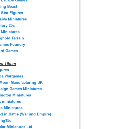
ing Beast
 Star Figures
sive Miniatures
lory 25s
 Miniatures
ghold Terrain
ames Foundry
ord Games
nes 15mm
gures
da Wargames
 Moon Manufacturing UK
aign Games Miniatures
ngton Miniatures
 miniatures
a Miniatures
d in Battle (War and Empire)
ing15s
ular Miniatures Ltd