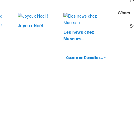
28mm
- 
!
Joyeux Noël !
Sh
Des news chez
Museum...
Guerre en Dentelle :... »