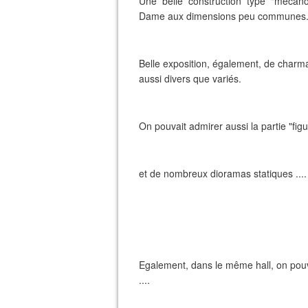
Une belle construction type "mécano
Dame aux dimensions peu communes
Belle exposition, également, de charman
aussi divers que variés.
On pouvait admirer aussi la partie "fig
et de nombreux dioramas statiques ....
Egalement, dans le même hall, on pouvai
....