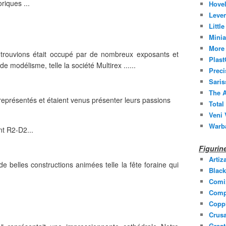
riques ...
Hovel
Leven
Littl
Minia
More 
 trouvions était occupé par de nombreux exposants et
Plast
 modélisme, telle la société Multirex ......
Prec
Saris
The A
eprésentés et étaient venus présenter leurs passions
Total
Veni 
Warb
t R2-D2...
Figuri
Artiz
e belles constructions animées telle la fête foraine qui
Black
Comi
Comp
Coppl
Crusa
Grea