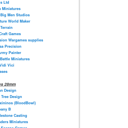
s Ltd
 Miniatures
e Big Men Studios
ture World Maker
Terrain
Craft Games
ision Wargames supplies
sa Precision
rmy Painter
 Battle Miniatures
Vidi Vici
ases
nes 28mm
an Design
 Tree Design
xininos (BloodBowl)
any B
estone Casting
ders Miniatures
t Escape Games