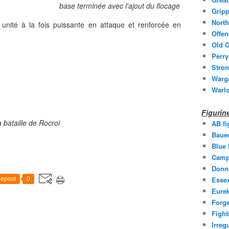
base terminée avec l'ajout du flocage
Gripp
North
unité à la fois puissante en attaque et renforcée en
Offen
Old G
Perry
Stron
Warg
Warl
Figuri
a bataille de Rocroi
AB fi
Baue
Blue
Camp
Donni
Essex
epost
0
Eurek
Forge
Fight
Irreg