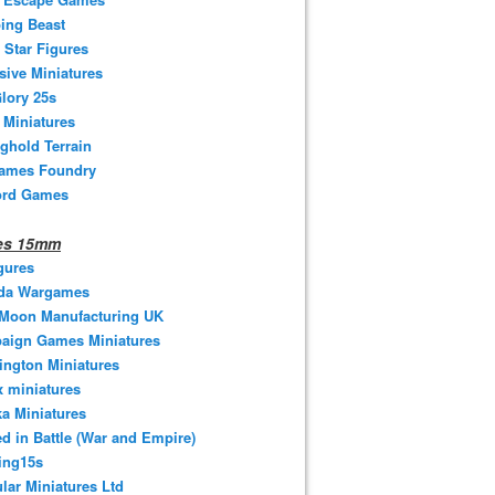
ing Beast
 Star Figures
sive Miniatures
lory 25s
 Miniatures
ghold Terrain
ames Foundry
ord Games
nes 15mm
gures
da Wargames
 Moon Manufacturing UK
aign Games Miniatures
ngton Miniatures
 miniatures
a Miniatures
d in Battle (War and Empire)
ing15s
ular Miniatures Ltd