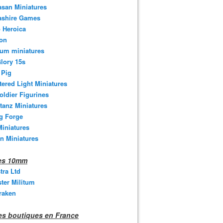
san Miniatures
ashire Games
 Heroica
ton
um miniatures
lory 15s
 Pig
tered Light Miniatures
oldier Figurines
tanz Miniatures
g Forge
iniatures
n Miniatures
nes 10mm
stra Ltd
ter Militum
raken
s boutiques en France