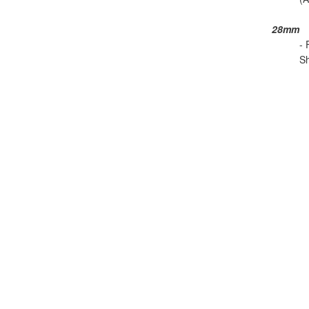
28mm
- 
Sh