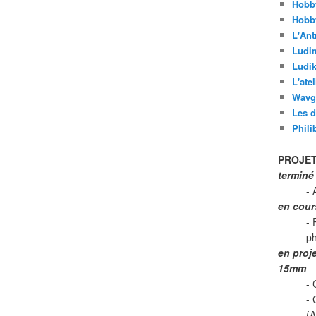
Hobb
Hobb
L'Ant
Ludi
Ludik
L'ate
Wavg
Les d
Phili
PROJET
terminé
- 
en cour
- 
p
en proj
15mm
- 
-
(A