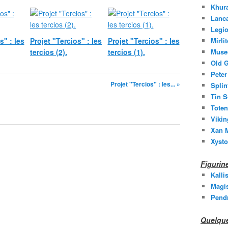
Khura
Lanc
Legio
s" : les
Projet "Tercios" : les
Projet "Tercios" : les
Mirli
tercios (2).
tercios (1).
Muse
Old G
Peter
Projet "Tercios" : les... »
Splin
Tin S
Toten
Vikin
Xan M
Xysto
Figuri
Kalli
Magis
Pend
Quelque