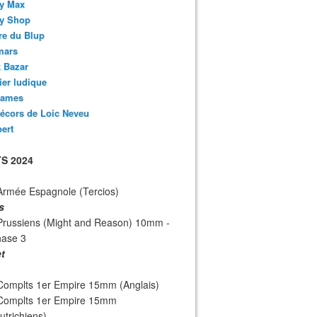
y Max
y Shop
re du Blup
mars
 Bazar
lier ludique
ames
écors de Loic Neveu
bert
S 2024
Armée Espagnole (Tercios)
s
Prussiens (Might and Reason) 10mm -
hase 3
et
Complts 1er Empire 15mm (Anglais)
 Complts 1er Empire 15mm
utrichiens)