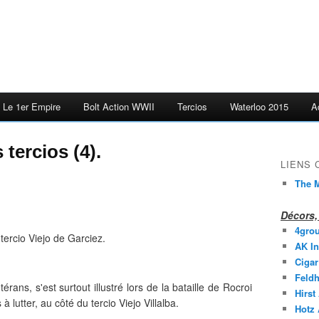
Le 1er Empire
Bolt Action WWII
Tercios
Waterloo 2015
A
 tercios (4).
LIENS
The M
Décors, 
4gro
 tercio Viejo de Garciez.
AK In
Cigar
Feldh
érans, s'est surtout illustré lors de la bataille de Rocroi
Hirst
à lutter, au côté du tercio Viejo Villalba.
Hotz