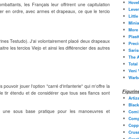
Hovel
battants, les Français leur offrirent une capitulation
Leven
rer en ordre, avec armes et drapeaux, ce que le tercio
Littl
Minia
More 
Plast
urines Testudo). J'ai volontairement placé deux drapeaux
Prec
tre les tercios Viejo et ainsi les différencier des autres
Saris
The A
Total
Veni 
Warb
 pouvoir jouer l'option "carré d'infanterie" qui m'offre la
Figuri
c de tir étendu et de considérer que tous ses flancs sont
Artiz
Black
ué une sous base pratique pour les manoeuvres et
Comi
Comp
Coppl
Crusa
Grea