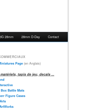
dG 28mm
28mm D-Day
Contact
 COMMERCIAUX
iniatures Page
(en Anglais)
matériels, tapis de jeu, decals ...
und
teractive
 Box Battle Mats
err Figure Cases
 Arts
 ArtWorks