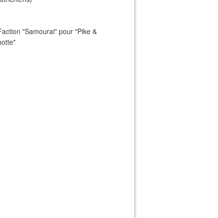
Faction "Samourai" pour "Pike &
otte"