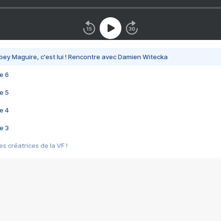
bey Maguire, c'est lui ! Rencontre avec Damien Witecka
e 6
e 5
e 4
e 3
s créatrices de la VF !
e 2
e 1
e Mektoub My Love arrive enfin ! Rencontre avec Shaïn Boumedine et Sal
i : après Toni en famille