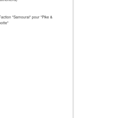
Faction "Samourai" pour "Pike &
otte"