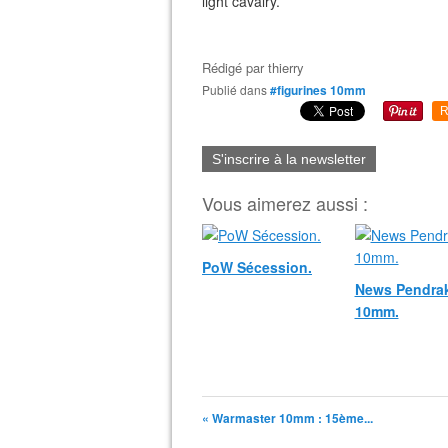
light cavalry.
Rédigé par
thierry
Publié dans
#figurines 10mm
R
S'inscrire à la newsletter
Vous aimerez aussi :
PoW Sécession.
News Pendra
10mm.
« Warmaster 10mm : 15ème...