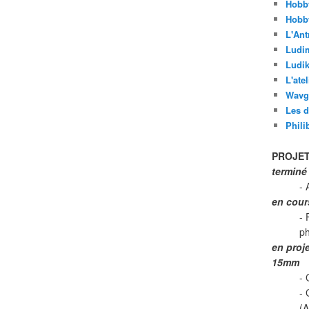
Hobb
Hobb
L'Ant
Ludi
Ludik
L'ate
Wavg
Les d
Phili
PROJET
terminé
- 
en cour
- 
p
en proj
15mm
- 
-
(A