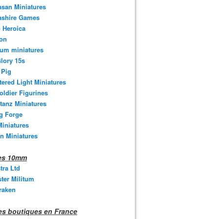
san Miniatures
ashire Games
 Heroica
ton
um miniatures
lory 15s
 Pig
tered Light Miniatures
oldier Figurines
tanz Miniatures
g Forge
iniatures
n Miniatures
nes 10mm
stra Ltd
ter Militum
raken
s boutiques en France