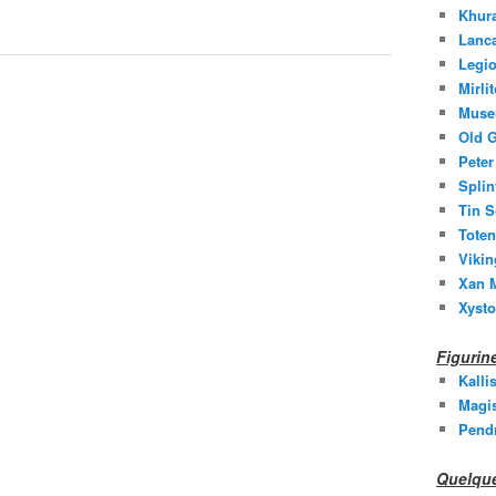
Khura
Lanc
Legio
Mirli
Muse
Old G
Peter
Splin
Tin S
Toten
Vikin
Xan M
Xysto
Figuri
Kalli
Magis
Pend
Quelque