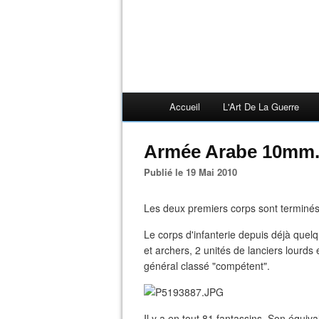
Accueil
L'Art De La Guerre
Armée Arabe 10mm
Publié le 19 Mai 2010
Les deux premiers corps sont terminés
Le corps d'infanterie depuis déjà quelq
et archers, 2 unités de lanciers lourds 
général classé "compétent".
Il y a en tout 81 fantassins. Son équiv