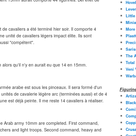
Hovel
Leven
Littl
Minia
 cavaliers a été terminé hier soir. Il comporte 4
More 
ne unité de cavaliers légers impact élite. Ils sont
Plast
ussi "compétent".
Prec
Saris
The A
Total
alors qu'il n'y en aurait eu que 14 en 15mm.
Veni 
Warb
 armée arabe est sous les pinceaux. Il sera formé d'un
Figuri
2 unités de cavalerie légère arc (terminées aussi) et de 4
Artiz
ne est déjà peinte. Il me reste 14 cavaliers à réaliser.
Black
Comi
Comp
Coppl
e Arab army 10mm are completed.
First command,
Crusa
archers and light troops. Second command, heavy and
Grea