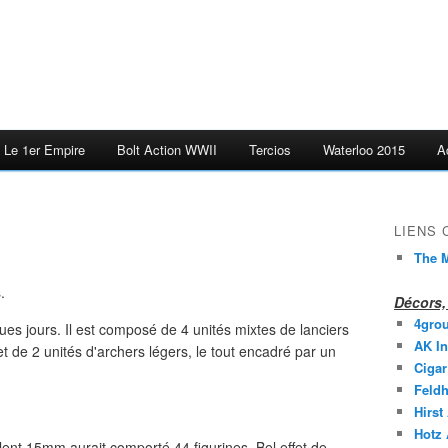
Le 1er Empire
Bolt Action WWII
Tercios
Waterloo 2015
A
.
LIENS
The M
.
Décors, 
4gro
ues jours. Il est composé de 4 unités mixtes de lanciers
AK In
et de 2 unités d'archers légers, le tout encadré par un
Cigar
Feldh
Hirst
Hotz
alent 15mm aurait comporté 44 figurines. Bel effet de