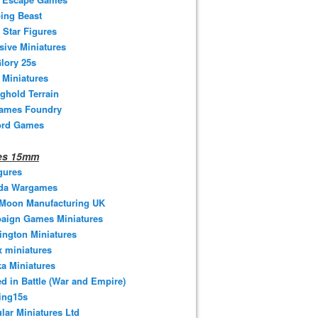
ing Beast
 Star Figures
sive Miniatures
lory 25s
 Miniatures
ghold Terrain
ames Foundry
ord Games
nes 15mm
gures
da Wargames
 Moon Manufacturing UK
aign Games Miniatures
ngton Miniatures
 miniatures
a Miniatures
d in Battle (War and Empire)
ing15s
ular Miniatures Ltd