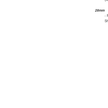
28mm
- 
Sh