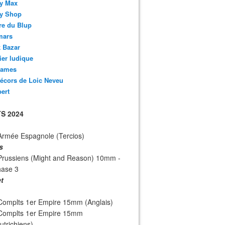
y Max
y Shop
re du Blup
mars
 Bazar
lier ludique
ames
écors de Loic Neveu
bert
S 2024
Armée Espagnole (Tercios)
s
Prussiens (Might and Reason) 10mm -
hase 3
et
Complts 1er Empire 15mm (Anglais)
 Complts 1er Empire 15mm
utrichiens)