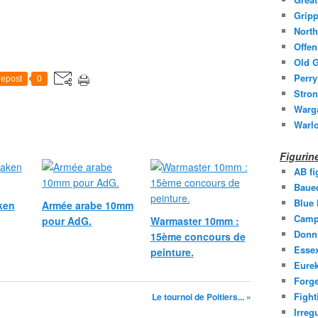
Gripp
North
Offen
Old G
Perry
epost
0
Stron
Warg
Warl
Figuri
AB fi
Baue
Blue
ken
Armée arabe 10mm
Camp
pour AdG.
Warmaster 10mm :
Donni
15ème concours de
Essex
peinture.
Eurek
Forge
Fight
Le tournoi de Poitiers... »
Irreg