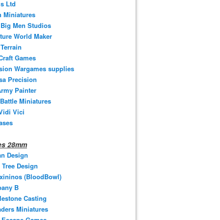
s Ltd
 Miniatures
e Big Men Studios
ture World Maker
Terrain
Craft Games
ision Wargames supplies
sa Precision
rmy Painter
 Battle Miniatures
Vidi Vici
ases
nes 28mm
an Design
 Tree Design
xininos (BloodBowl)
any B
estone Casting
ders Miniatures
t Escape Games