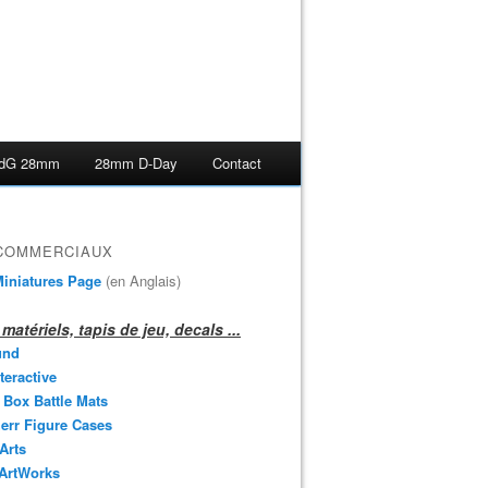
dG 28mm
28mm D-Day
Contact
 COMMERCIAUX
iniatures Page
(en Anglais)
matériels, tapis de jeu, decals ...
und
teractive
 Box Battle Mats
err Figure Cases
 Arts
 ArtWorks