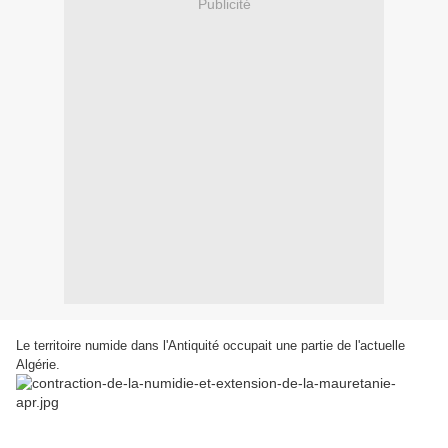
Publicité
Le territoire numide dans l'Antiquité occupait une partie de l'actuelle
Algérie.
A
lors que Carthage rayonnait de toute sa puissance, les
Royaumes Numides de Gaia, Massinissa et Syphax, avaient