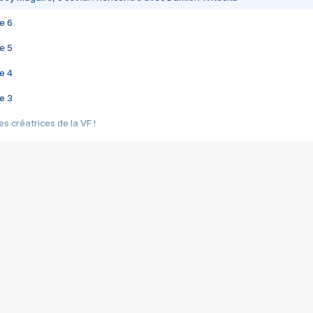
e 6
e 5
e 4
e 3
s créatrices de la VF !
e 2
e 1
e Mektoub My Love arrive enfin ! Rencontre avec Shaïn Boumedine et Sal
i : après Toni en famille
elle réalise le bouleversant Dites lui que je l'aime
ais ! Rencontre autour de Vie privée de Rebecca Zlotowski
 de Marguerite, Grave... Rencontre avec Ella Rumpf