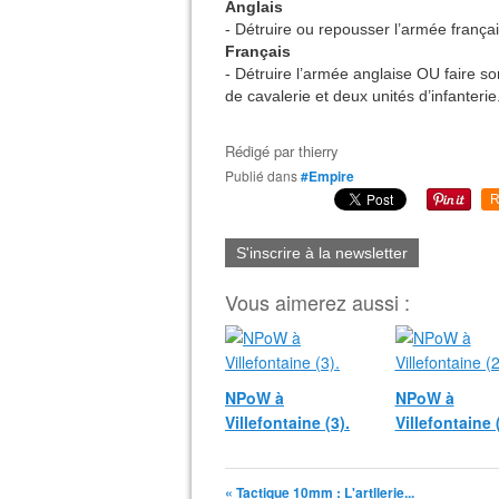
Anglais
- Détruire ou repousser l’armée frança
Français
- Détruire l’armée anglaise OU faire so
de cavalerie et deux unités d’infanterie
Rédigé par
thierry
Publié dans
#Empire
R
S'inscrire à la newsletter
Vous aimerez aussi :
NPoW à
NPoW à
Villefontaine (3).
Villefontaine (
« Tactique 10mm : L'artllerie...