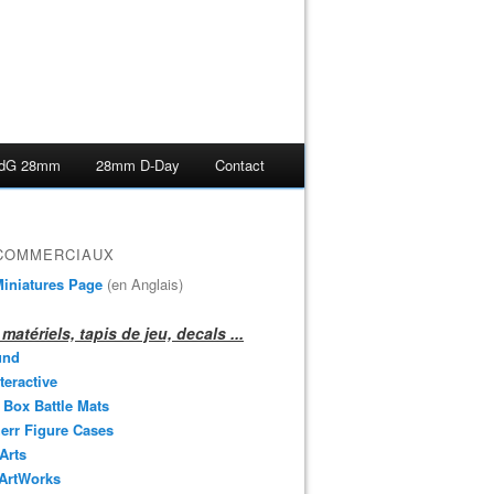
dG 28mm
28mm D-Day
Contact
 COMMERCIAUX
iniatures Page
(en Anglais)
matériels, tapis de jeu, decals ...
und
teractive
 Box Battle Mats
err Figure Cases
 Arts
 ArtWorks