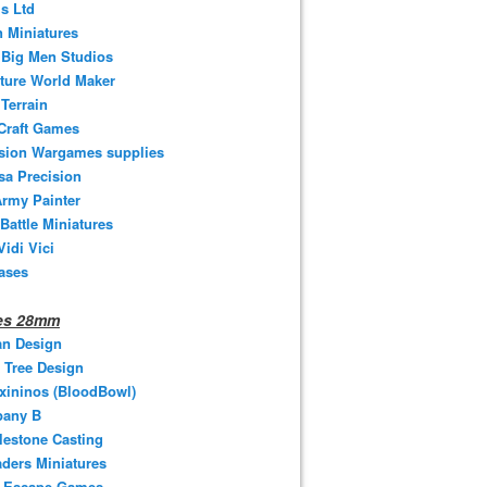
s Ltd
 Miniatures
e Big Men Studios
ture World Maker
Terrain
Craft Games
ision Wargames supplies
sa Precision
rmy Painter
 Battle Miniatures
Vidi Vici
ases
nes 28mm
an Design
 Tree Design
xininos (BloodBowl)
any B
estone Casting
ders Miniatures
t Escape Games