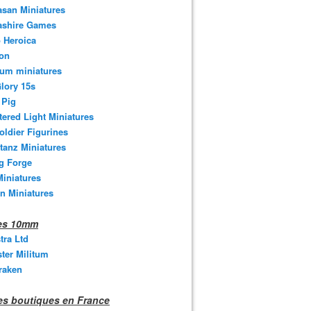
san Miniatures
ashire Games
 Heroica
ton
um miniatures
lory 15s
 Pig
tered Light Miniatures
oldier Figurines
tanz Miniatures
g Forge
iniatures
n Miniatures
nes 10mm
stra Ltd
ter Militum
raken
s boutiques en France