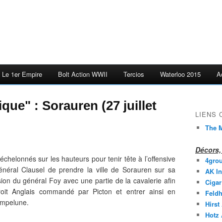
Le 1er Empire
Bolt Action WWII
Tercios
Waterloo 2015
A
que" : Sorauren (27 juillet
LIENS
The M
Décors, 
 échelonnés sur les hauteurs pour tenir tête à l’offensive
4gro
général Clausel de prendre la ville de Sorauren sur sa
AK In
ision du général Foy avec une partie de la cavalerie afin
Cigar
roit Anglais commandé par Picton et entrer ainsi en
Feldh
ampelune.
Hirst
Hotz