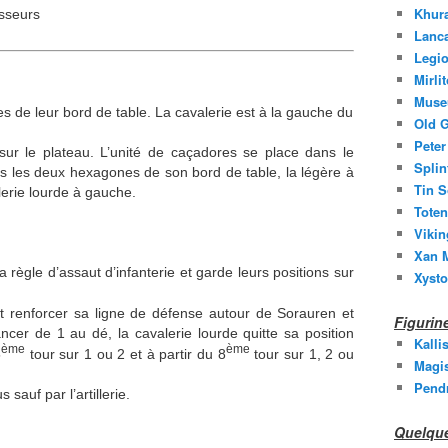
Khura
asseurs
Lanc
Legio
Mirli
Muse
 de leur bord de table. La cavalerie est à la gauche du
Old G
Peter
sur le plateau. L’unité de caçadores se place dans le
Splin
ns les deux hexagones de son bord de table, la légère à
Tin S
alerie lourde à gauche.
Toten
Vikin
Xan M
a règle d’assaut d’infanterie et garde leurs positions sur
Xysto
it renforcer sa ligne de défense autour de Sorauren et
Figuri
ancer de 1 au dé, la cavalerie lourde quitte sa position
Kalli
ème
ème
5
tour sur 1 ou 2 et à partir du 8
tour sur 1, 2 ou
Magis
Pend
 sauf par l’artillerie.
Quelque