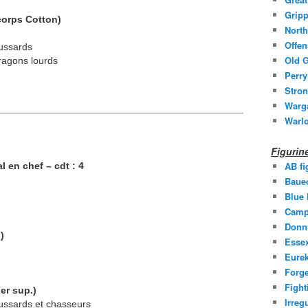
Gripp
corps Cotton)
North
Offen
hussards
Old G
dragons lourds
Perry
Stron
Warg
Warl
Figuri
AB fi
l en chef – cdt : 4
Baue
Blue
Camp
Donni
)
Essex
Eurek
Forge
Fight
ier sup.)
Irreg
hussards et chasseurs