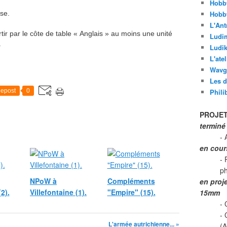
Hobb
ise.
Hobb
L'Ant
rtir par le côte de table « Anglais » au moins une unité
Ludi
.
Ludik
L'ate
Wavg
Les d
epost
0
Phili
PROJET
terminé
- 
en cour
- 
p
NPoW à
Compléments
en proj
2).
Villefontaine (1).
"Empire" (15).
15mm
- 
-
L'armée autrichienne... »
(A