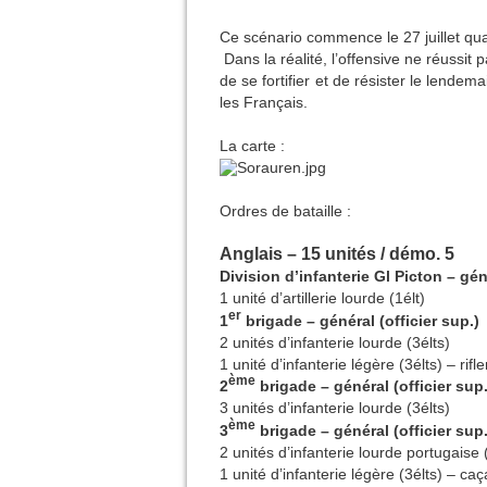
Ce scénario commence le 27 juillet quan
Dans la réalité, l’offensive ne réussit p
de se fortifier et de résister le lende
les Français.
La carte :
Ordres de bataille :
Anglais – 15 unités / démo. 5
Division d’infanterie Gl Picton – gén
1 unité d’artillerie lourde (1élt)
er
1
brigade – général (officier sup.)
2 unités d’infanterie lourde (3élts)
1 unité d’infanterie légère (3élts) – rif
ème
2
brigade – général (officier sup.
3 unités d’infanterie lourde (3élts)
ème
3
brigade – général (officier sup.
2 unités d’infanterie lourde portugaise 
1 unité d’infanterie légère (3élts) – ca