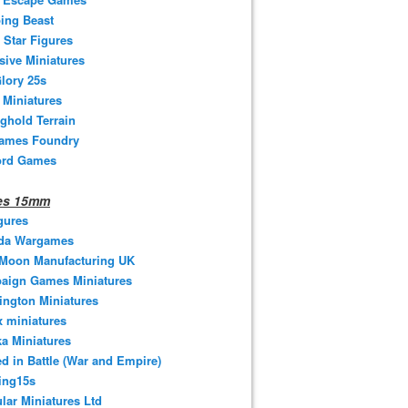
ing Beast
 Star Figures
sive Miniatures
lory 25s
 Miniatures
ghold Terrain
ames Foundry
ord Games
nes 15mm
gures
da Wargames
 Moon Manufacturing UK
aign Games Miniatures
ngton Miniatures
 miniatures
a Miniatures
d in Battle (War and Empire)
ing15s
ular Miniatures Ltd