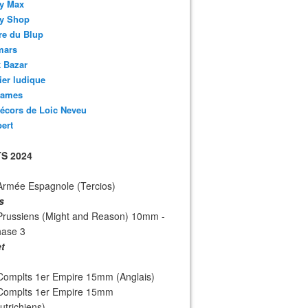
y Max
y Shop
re du Blup
mars
 Bazar
lier ludique
ames
écors de Loic Neveu
bert
S 2024
Armée Espagnole (Tercios)
s
Prussiens (Might and Reason) 10mm -
hase 3
et
Complts 1er Empire 15mm (Anglais)
 Complts 1er Empire 15mm
utrichiens)