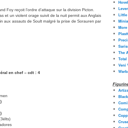
Hovel
Leven
d Foy reçoit l’ordre d’attaque sur la division Picton.
Littl
as et un violent orage suivit de la nuit permit aux Anglais
Minia
main aux assauts de Soult malgré la prise de Sorauren par
More 
Plast
Prec
Saris
The A
Total
Veni 
Warb
éral en chef – cdt : 4
Figuri
Artiz
lemen
Black
)
Comi
Comp
)
Coppl
(3élts)
Crusa
çadores
Grea