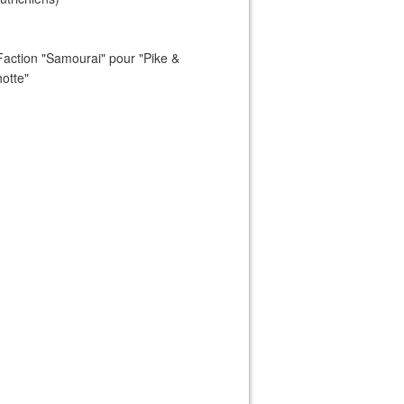
Faction "Samourai" pour "Pike &
otte"