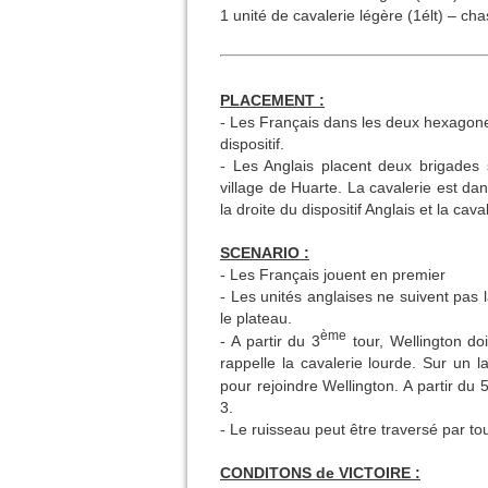
1 unité de cavalerie légère (1élt) – ch
PLACEMENT :
- Les Français dans les deux hexagones
dispositif.
- Les Anglais placent deux brigades 
village de Huarte. La cavalerie est da
la droite du dispositif Anglais et la cav
SCENARIO :
- Les Français jouent en premier
- Les unités anglaises ne suivent pas l
le plateau.
ème
- A partir du 3
tour, Wellington do
rappelle la cavalerie lourde. Sur un l
pour rejoindre Wellington. A partir du 
3.
- Le ruisseau peut être traversé par tous
CONDITONS de VICTOIRE :