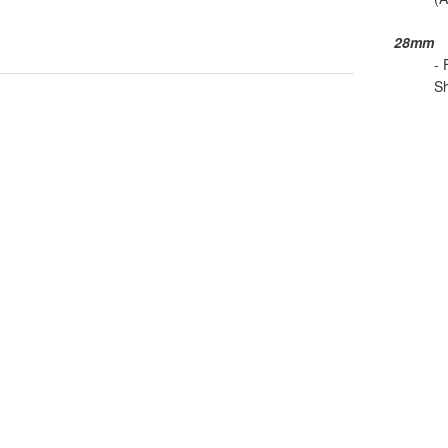
28mm
- 
Sh