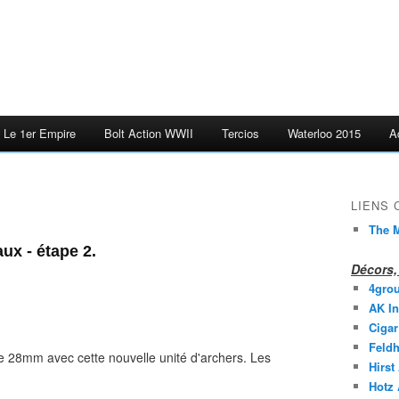
Le 1er Empire
Bolt Action WWII
Tercios
Waterloo 2015
A
LIENS
The M
aux - étape 2.
Décors, 
4gro
AK In
Cigar
Feldh
28mm avec cette nouvelle unité d'archers. Les
Hirst
Hotz