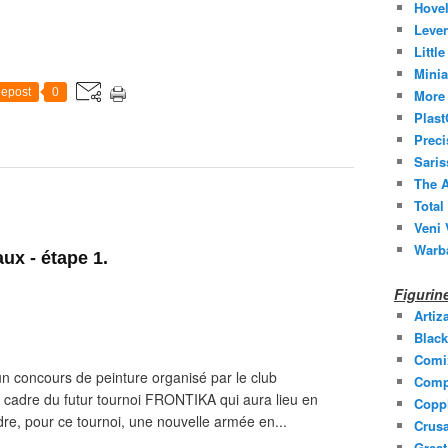
Hovel
Leven
Littl
Minia
epost
0
More 
Plast
Prec
Saris
The A
Total
Veni 
Warb
aux - étape 1.
Figuri
Artiz
Black
Comi
st un concours de peinture organisé par le club
Comp
dre du futur tournoi FRONTIKA qui aura lieu en
Coppl
dre, pour ce tournoi, une nouvelle armée en...
Crusa
Grea