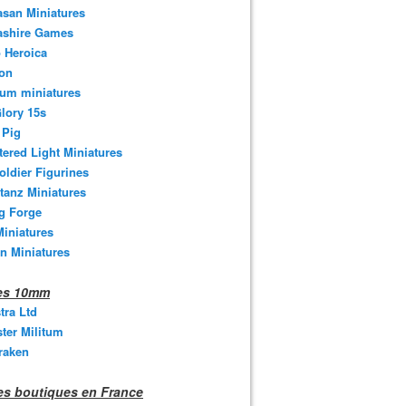
san Miniatures
ashire Games
 Heroica
ton
um miniatures
lory 15s
 Pig
tered Light Miniatures
oldier Figurines
tanz Miniatures
g Forge
iniatures
n Miniatures
nes 10mm
stra Ltd
ter Militum
raken
s boutiques en France