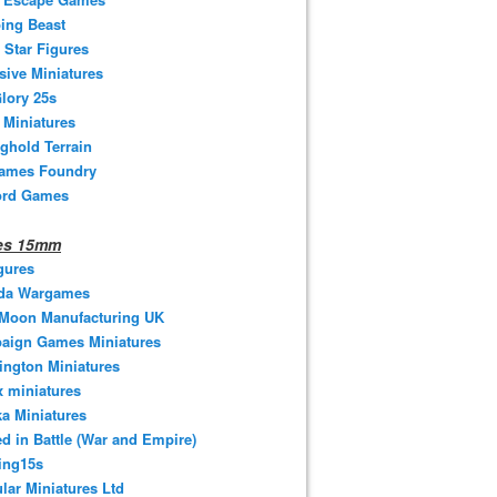
ing Beast
 Star Figures
sive Miniatures
lory 25s
 Miniatures
ghold Terrain
ames Foundry
ord Games
nes 15mm
gures
da Wargames
 Moon Manufacturing UK
aign Games Miniatures
ngton Miniatures
 miniatures
a Miniatures
d in Battle (War and Empire)
ing15s
ular Miniatures Ltd