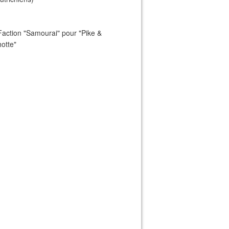
Faction "Samourai" pour "Pike &
otte"