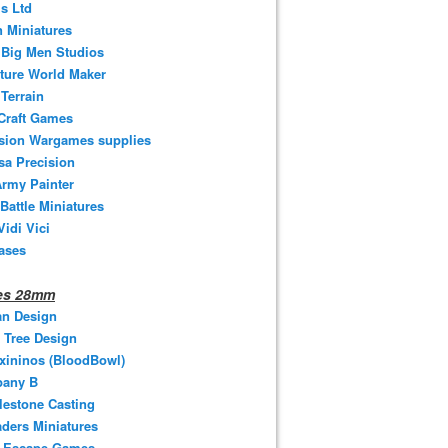
s Ltd
 Miniatures
e Big Men Studios
ture World Maker
Terrain
Craft Games
ision Wargames supplies
sa Precision
rmy Painter
 Battle Miniatures
Vidi Vici
ases
nes 28mm
an Design
 Tree Design
xininos (BloodBowl)
any B
estone Casting
ders Miniatures
t Escape Games