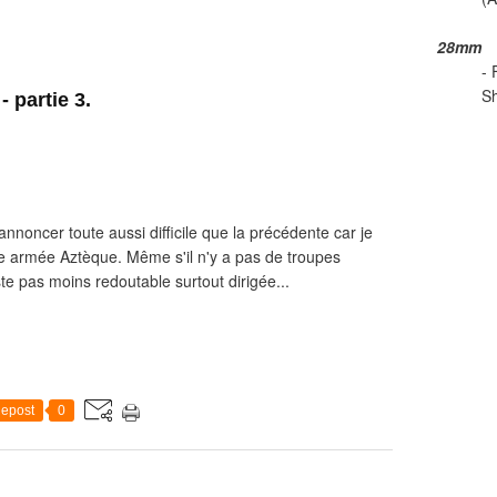
28mm
- 
Sh
- partie 3.
nnoncer toute aussi difficile que la précédente car je
e armée Aztèque. Même s'il n'y a pas de troupes
e pas moins redoutable surtout dirigée...
epost
0