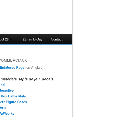
dG 28mm
28mm D-Day
Contact
 COMMERCIAUX
iniatures Page
(en Anglais)
matériels, tapis de jeu, decals ...
und
teractive
 Box Battle Mats
err Figure Cases
 Arts
 ArtWorks