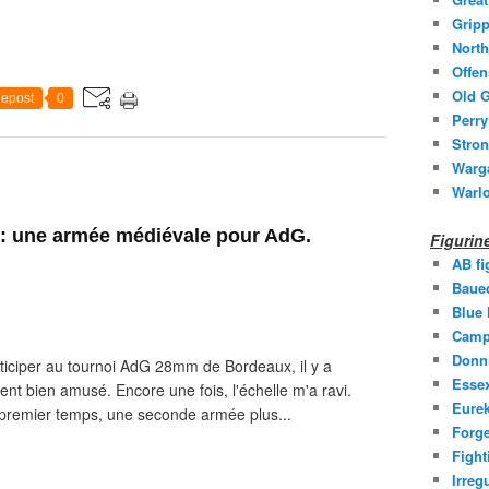
Gripp
North
Offen
Old G
epost
0
Perry
Stron
Warg
Warl
: une armée médiévale pour AdG.
Figuri
AB fi
Baue
Blue
Camp
Donni
rticiper au tournoi AdG 28mm de Bordeaux, il y a
Essex
nt bien amusé. Encore une fois, l'échelle m'a ravi.
Eurek
n premier temps, une seconde armée plus...
Forge
Fight
Irreg