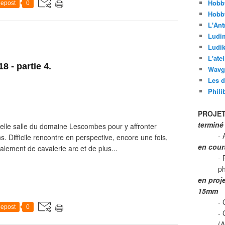
Hobb
epost
0
Hobb
L'Ant
Ludi
Ludik
L'ate
8 - partie 4.
Wavg
Les d
Phili
PROJET
terminé
belle salle du domaine Lescombes pour y affronter
- 
 Difficile rencontre en perspective, encore une fois,
en cour
alement de cavalerie arc et de plus...
- 
p
en proj
15mm
- 
epost
0
-
(A