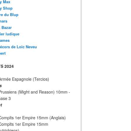
y Max
y Shop
re du Blup
mars
 Bazar
lier ludique
ames
écors de Loic Neveu
bert
S 2024
Armée Espagnole (Tercios)
s
Prussiens (Might and Reason) 10mm -
hase 3
et
Complts 1er Empire 15mm (Anglais)
 Complts 1er Empire 15mm
utrichiens)