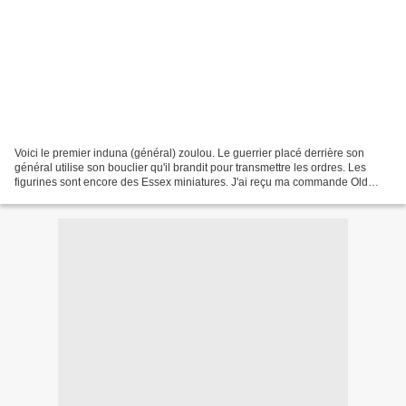
Voici le premier induna (général) zoulou. Le guerrier placé derrière son
général utilise son bouclier qu'il brandit pour transmettre les ordres. Les
figurines sont encore des Essex miniatures. J'ai reçu ma commande Old
Glory et je vais pouvoir ainsi mixer...