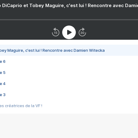
 DiCaprio et Tobey Maguire, c'est lui ! Rencontre avec Dam
bey Maguire, c'est lui ! Rencontre avec Damien Witecka
e 6
e 5
e 4
e 3
s créatrices de la VF !
e 2
e 1