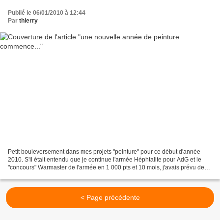
Publié le 06/01/2010 à 12:44
Par
thierry
Petit bouleversement dans mes projets "peinture" pour ce début d'année
2010. S'il était entendu que je continue l'armée Héphtalite pour AdG et le
"concours" Warmaster de l'armée en 1 000 pts et 10 mois, j'avais prévu de
peindre des Zoulous et Anglais...
< Page précédente