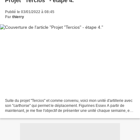
Projet "Tercios" - étape 4.
Publié le 03/01/2022 à 08:45
Par
thierry
Suite du projet "Tercios" et comme convenu, voici mon unité d'artillerie avec
son "carthorse" qui permet le déplacement. Figurines Essex A partir de
maintenant, je me fixe l'objectif de présenter une unité chaque semaine, en
commençant pour la semaine...