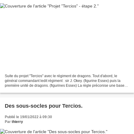
Suite du projet "Tercios" avec le régiment de dragons. Tout d'abord, le
général commandant ledit régiment : sir J. Okey. (figurine Essex) puis la
première unité de dragons. (figurines Essex) La règle préconise une base
de 8 sur 4 et l'ajout d'une petite...
Des sous-socles pour Tercios.
Publié le 19/01/2022 à 09:30
Par
thierry