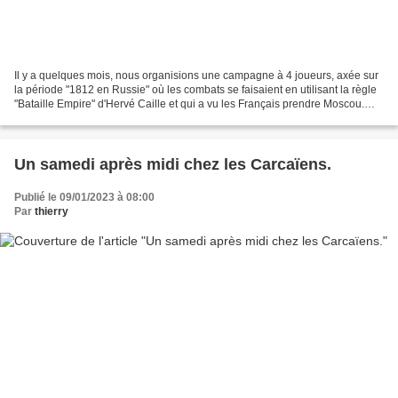
Il y a quelques mois, nous organisions une campagne à 4 joueurs, axée sur
la période "1812 en Russie" où les combats se faisaient en utilisant la règle
"Bataille Empire" d'Hervé Caille et qui a vu les Français prendre Moscou.
Nous récidivons, mais cette...
Un samedi après midi chez les Carcaïens.
Publié le 09/01/2023 à 08:00
Par
thierry