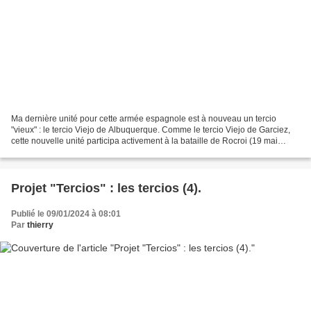
Ma dernière unité pour cette armée espagnole est à nouveau un tercio
"vieux" : le tercio Viejo de Albuquerque. Comme le tercio Viejo de Garciez,
cette nouvelle unité participa activement à la bataille de Rocroi (19 mai
1643). La composition et effectif...
Projet "Tercios" : les tercios (4).
Publié le 09/01/2024 à 08:01
Par
thierry