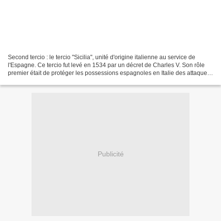
Second tercio : le tercio "Sicilia", unité d'origine italienne au service de
l'Espagne. Ce tercio fut levé en 1534 par un décret de Charles V. Son rôle
premier était de protéger les possessions espagnoles en Italie des attaques
ennemies. Entre 1542 et...
Publicité