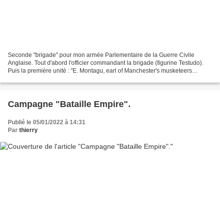
Seconde "brigade" pour mon armée Parlementaire de la Guerre Civile
Anglaise. Tout d'abord l'officier commandant la brigade (figurine Testudo).
Puis la première unité : "E. Montagu, earl of Manchester's musketeers
Corps", uniforme où le vert était dominant....
Campagne "Bataille Empire".
Publié le 05/01/2022 à 14:31
Par
thierry