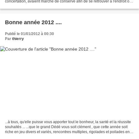
concertation, avaient marché de conserve afin de se retrouver à l'endroit où
nous pensions...
Bonne année 2012 ....
Publié le 01/01/2012 à 00:30
Par
thierry
...à tous, qu'elle puisse vous apporter tout le bonheur, la santé et la réussite
souhaités ... ...que le grand Dédé vous soit clément , que cette année soit
riche en jeu divers et variés, rencontres multiples, rigolades et poilades en
tout genre et peinture...