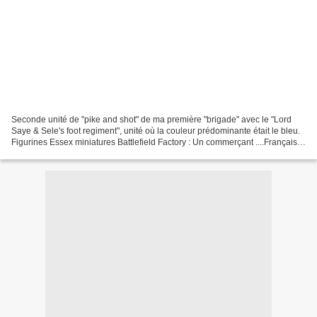
Seconde unité de "pike and shot" de ma première "brigade" avec le "Lord
Saye & Sele's foot regiment", unité où la couleur prédominante était le bleu.
Figurines Essex miniatures Battlefield Factory : Un commerçant ....Français,
comme son nom ne l'indique...