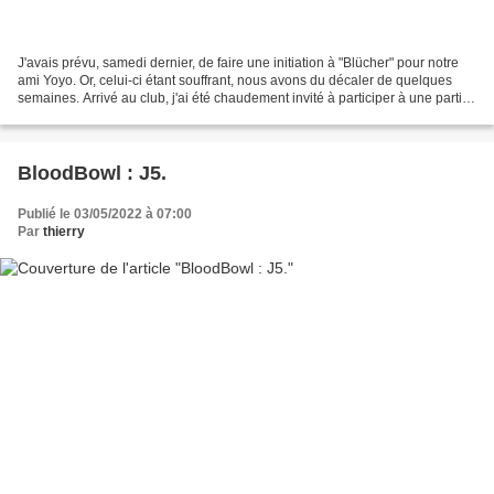
J'avais prévu, samedi dernier, de faire une initiation à "Blücher" pour notre
ami Yoyo. Or, celui-ci étant souffrant, nous avons du décaler de quelques
semaines. Arrivé au club, j'ai été chaudement invité à participer à une partie
de Bolt Action, règle...
BloodBowl : J5.
Publié le 03/05/2022 à 07:00
Par
thierry