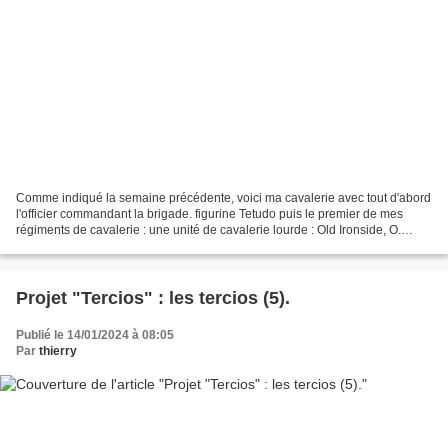
Comme indiqué la semaine précédente, voici ma cavalerie avec tout d'abord
l'officier commandant la brigade. figurine Tetudo puis le premier de mes
régiments de cavalerie : une unité de cavalerie lourde : Old Ironside, O.
Cromwell's cavalry regiment. Enfin,...
Projet "Tercios" : les tercios (5).
Publié le 14/01/2024 à 08:05
Par
thierry