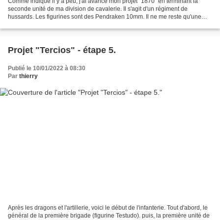
Comme indiqué il y a peu, j'ai avancé mon projet "1870" en terminant la
seconde unité de ma division de cavalerie. Il s'agit d'un régiment de
hussards. Les figurines sont des Pendraken 10mm. Il ne me reste qu'une
unité pour finir cette division (des chasseurs...
Projet "Tercios" - étape 5.
Publié le 10/01/2022 à 08:30
Par
thierry
Après les dragons et l'artillerie, voici le début de l'infanterie. Tout d'abord, le
général de la première brigade (figurine Testudo). puis, la première unité de