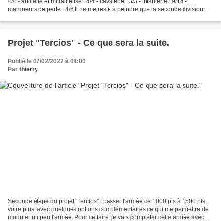
4/4 - artillerie et mitrailleuse : 4/4 - cavalerie : 3/3 - infanterie : 9/14 -
marqueurs de perte : 4/6 Il ne me reste à peindre que la seconde division
d'infanterie forte...
Projet "Tercios" - Ce que sera la suite.
Publié le 07/02/2022 à 08:00
Par
thierry
Seconde étape du projet "Tercios" : passer l'armée de 1000 pts à 1500 pts,
voire plus, avec quelques options complémentaires ce qui me permettra de
moduler un peu l'armée. Pour ce faire, je vais compléter cette armée avec