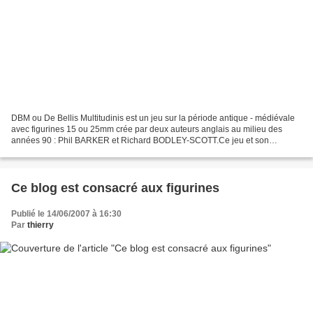
DBM ou De Bellis Multitudinis est un jeu sur la période antique - médiévale
avec figurines 15 ou 25mm crée par deux auteurs anglais au milieu des
années 90 : Phil BARKER et Richard BODLEY-SCOTT.Ce jeu et son
système novateur rassemble depuis une douzaine...
Ce blog est consacré aux figurines
Publié le 14/06/2007 à 16:30
Par
thierry