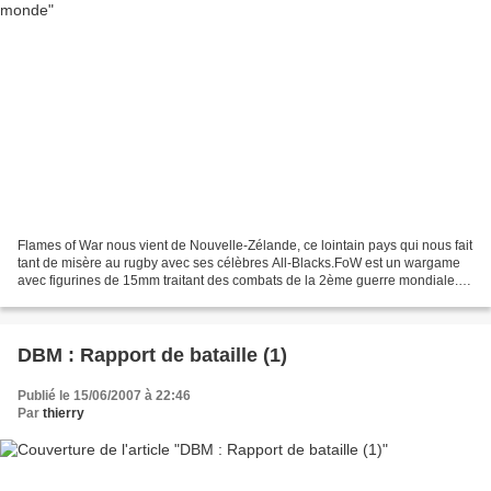
Flames of War nous vient de Nouvelle-Zélande, ce lointain pays qui nous fait
tant de misère au rugby avec ses célèbres All-Blacks.FoW est un wargame
avec figurines de 15mm traitant des combats de la 2ème guerre mondiale.
Depuis que cette règle est sortie,...
DBM : Rapport de bataille (1)
Publié le 15/06/2007 à 22:46
Par
thierry