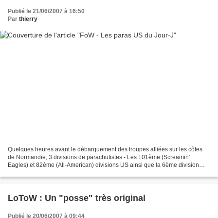
Publié le 21/06/2007 à 16:50
Par
thierry
Quelques heures avant le débarquement des troupes alliées sur les côtes
de Normandie, 3 divisions de parachutistes - Les 101ème (Screamin'
Eagles) et 82ème (All-American) divisions US ainsi que la 6ème division
britannique sont "droppées" dans l'arrière-pays...
LoToW : Un "posse" très original
Publié le 20/06/2007 à 09:44