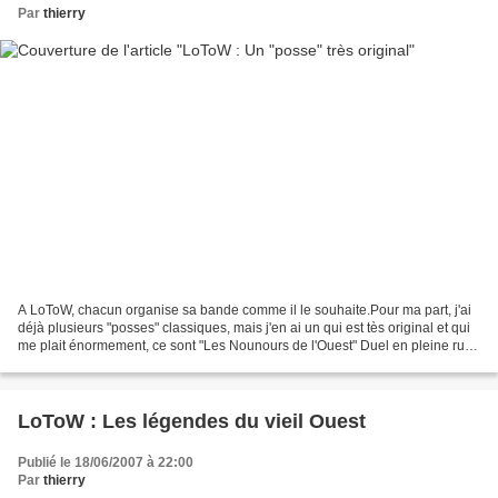
Par
thierry
A LoToW, chacun organise sa bande comme il le souhaite.Pour ma part, j'ai
déjà plusieurs "posses" classiques, mais j'en ai un qui est tès original et qui
me plait énormement, ce sont "Les Nounours de l'Ouest" Duel en pleine rue
comme dans les "vrais"...
LoToW : Les légendes du vieil Ouest
Publié le 18/06/2007 à 22:00
Par
thierry