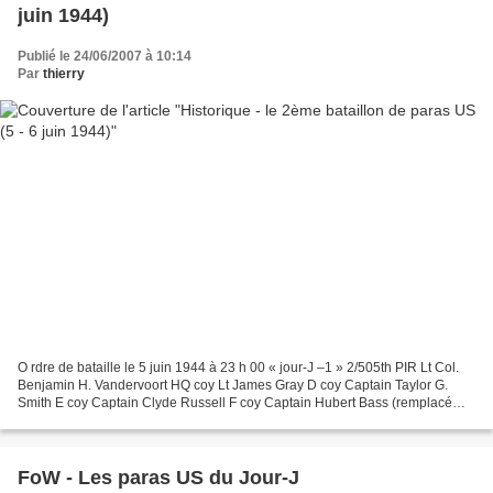
juin 1944)
Publié le 24/06/2007 à 10:14
Par
thierry
O rdre de bataille le 5 juin 1944 à 23 h 00 « jour-J –1 » 2/505th PIR Lt Col.
Benjamin H. Vandervoort HQ coy Lt James Gray D coy Captain Taylor G.
Smith E coy Captain Clyde Russell F coy Captain Hubert Bass (remplacé
dès le 7 juin par le Lt J. Holcomb)...
FoW - Les paras US du Jour-J