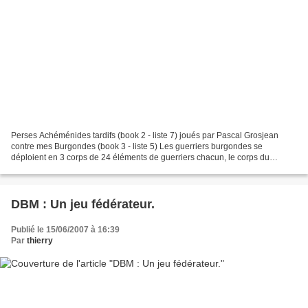
Perses Achéménides tardifs (book 2 - liste 7) joués par Pascal Grosjean
contre mes Burgondes (book 3 - liste 5) Les guerriers burgondes se
déploient en 3 corps de 24 éléments de guerriers chacun, le corps du
général en chef étant couvert par quelques...
DBM : Un jeu fédérateur.
Publié le 15/06/2007 à 16:39
Par
thierry