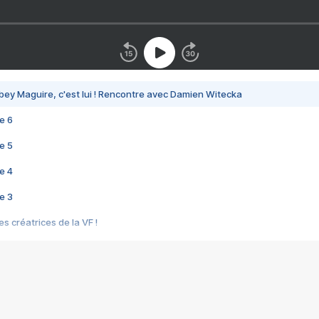
bey Maguire, c'est lui ! Rencontre avec Damien Witecka
e 6
e 5
e 4
e 3
s créatrices de la VF !
e 2
e 1
e Mektoub My Love arrive enfin ! Rencontre avec Shaïn Boumedine et Sal