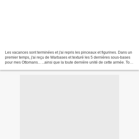
Les vacances sont terminées et j'ai repris les pinceaux et figurines. Dans un
premier temps, j'ai reçu de Warbases et texturé les 5 dernières sous-bases
pour mes Ottomans... ...ainsi que la toute dernière unité de cette armée. Tout
d'abord les compléments...