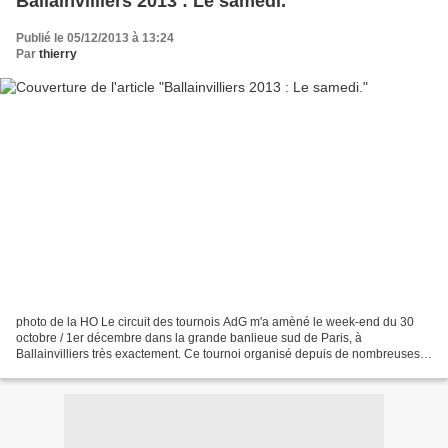
Ballainvilliers 2013 : Le samedi.
Publié le 05/12/2013 à 13:24
Par
thierry
photo de la HO Le circuit des tournois AdG m'a amèné le week-end du 30
octobre / 1er décembre dans la grande banlieue sud de Paris, à
Ballainvilliers très exactement. Ce tournoi organisé depuis de nombreuses
années par Christian et Patrick avec l'aide...