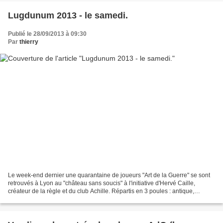
Lugdunum 2013 - le samedi.
Publié le 28/09/2013 à 09:30
Par
thierry
Le week-end dernier une quarantaine de joueurs "Art de la Guerre" se sont
retrouvés à Lyon au "château sans soucis" à l'initiative d'Hervé Caille,
créateur de la règle et du club Achille. Répartis en 3 poules : antique,
médiéval et Masters, ce moment...