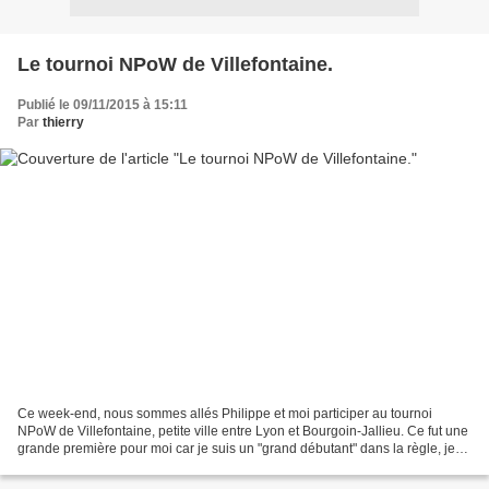
Le tournoi NPoW de Villefontaine.
Publié le 09/11/2015 à 15:11
Par
thierry
Ce week-end, nous sommes allés Philippe et moi participer au tournoi
NPoW de Villefontaine, petite ville entre Lyon et Bourgoin-Jallieu. Ce fut une
grande première pour moi car je suis un "grand débutant" dans la règle, je
n'ai que 4 parties à mon actif,...