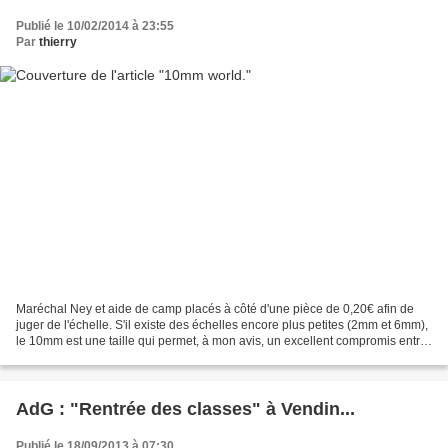
Publié le 10/02/2014 à 23:55
Par
thierry
Maréchal Ney et aide de camp placés à côté d'une pièce de 0,20€ afin de
juger de l'échelle. S'il existe des échelles encore plus petites (2mm et 6mm),
le 10mm est une taille qui permet, à mon avis, un excellent compromis entre
la masse que l'on peut attendre...
AdG : "Rentrée des classes" à Vendin...
Publié le 18/09/2013 à 07:30