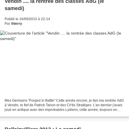
Vendin .... la rentrée des classes AdG (le
samedi)
Publié le 16/09/2015 à 22:14
Par
thierry
Mes Germains "Forged in Battle" Cette année encore, je fais ma rentrée AdG
à Vendin, le fief de Patrick Tahon et des Ch'tis Stratèges. L'an dernier j'avais
joué en antique avec des improbables Lydiens, cette année, toujours en
antique, je serai à la tête...