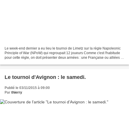
Le week-end dernier a eu lieu le tournoi de Limetz sur la règle Napoleonic
Principle of War (NPoW) qui regroupait 12 joueurs Comme c'est l'habitude
pour cette règle, on doit présenter deux armées : une Française ou alliées et
une Coalisée qui seront jouées...
Le tournoi d'Avignon : le samedi.
Publié le 03/11/2015 à 09:00
Par
thierry