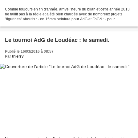
Comme toujours en fin d'année, arrive l'heure du bilan et cette année 2013
ne faillit pas à la règle et a été bien chargée avec de nombreux projets
"figurines" aboutis : - en 15mm peinture pour AdG et FoGN : - pour
FoGNapoleonic : une armée Française -...
Le tournoi AdG de Loudéac : le samedi.
Publié le 16/03/2016 à 08:57
Par
thierry