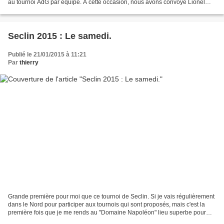
au tournoi AdG par équipe. A cette occasion, nous avons convoyé Lionel
alias Yoyo alias "Zérozérosix l'espion"...
Seclin 2015 : Le samedi.
Publié le 21/01/2015 à 11:21
Par
thierry
Grande première pour moi que ce tournoi de Seclin. Si je vais régulièrement
dans le Nord pour participer aux tournois qui sont proposés, mais c'est la
première fois que je me rends au "Domaine Napoléon" lieu superbe pour
servir de cadre à ce type de manifestation,...