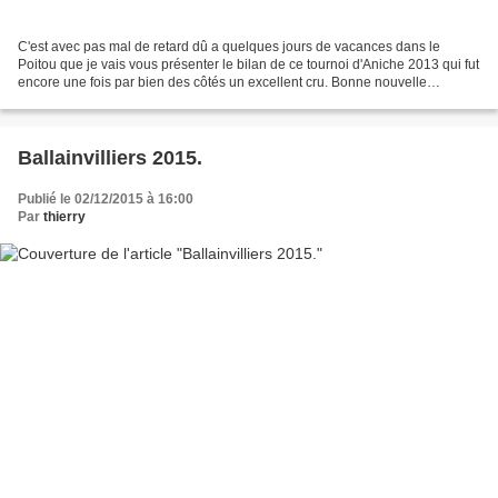
C'est avec pas mal de retard dû a quelques jours de vacances dans le
Poitou que je vais vous présenter le bilan de ce tournoi d'Aniche 2013 qui fut
encore une fois par bien des côtés un excellent cru. Bonne nouvelle
également, mon frère Christophe montait,...
Ballainvilliers 2015.
Publié le 02/12/2015 à 16:00
Par
thierry