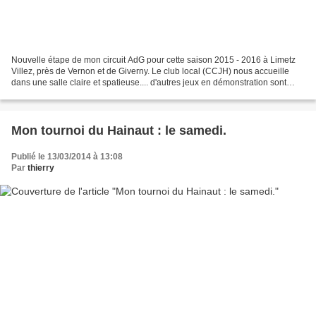
Nouvelle étape de mon circuit AdG pour cette saison 2015 - 2016 à Limetz
Villez, près de Vernon et de Giverny. Le club local (CCJH) nous accueille
dans une salle claire et spatieuse.... d'autres jeux en démonstration sont
présentés au public : Bloodbowl,...
Mon tournoi du Hainaut : le samedi.
Publié le 13/03/2014 à 13:08
Par
thierry