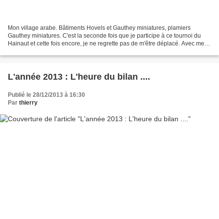
Mon village arabe. Bâtiments Hovels et Gauthey miniatures, plamiers
Gauthey miniatures. C'est la seconde fois que je participe à ce tournoi du
Hainaut et cette fois encore, je ne regrette pas de m'être déplacé. Avec mes
complices du club des IPO, Boris...
L'année 2013 : L'heure du bilan ....
Publié le 28/12/2013 à 16:30
Par
thierry