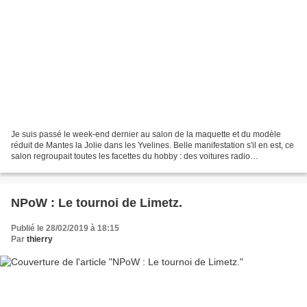
Je suis passé le week-end dernier au salon de la maquette et du modèle
réduit de Mantes la Jolie dans les Yvelines. Belle manifestation s'il en est, ce
salon regroupait toutes les facettes du hobby : des voitures radio
commandées, des bateaux, des dioramas,...
NPoW : Le tournoi de Limetz.
Publié le 28/02/2019 à 18:15
Par
thierry