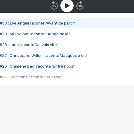
#30 : Eve Angeli raconte "Avant de partir"
#29 : MC Solaar raconte "Bouge de là"
28 : Lorie raconte "Je vais vite"
#27 : Christophe Willem raconte "Jacques a dit"
#26 : Chimène Badi raconte "Entre nous"
#25 : Indochine raconte "3e sexe"
#24 : Zaho raconte "C'est chelou"
#23 : Patrick Bruel raconte "Au café des délices"
#22 : Kyo raconte "Le chemin"
#21 : Nolwenn Leroy raconte "Cassé"
#20 : Patrick Hernandez raconte "Born to be alive"