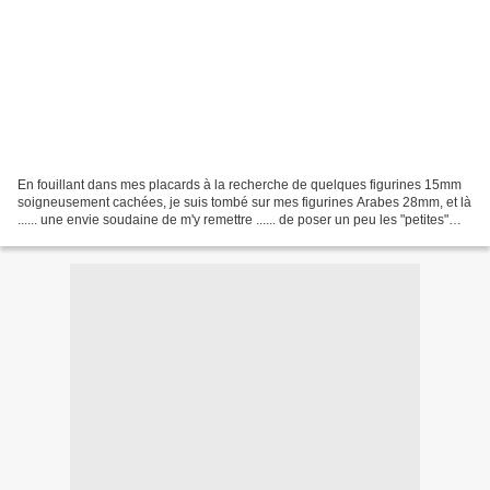
En fouillant dans mes placards à la recherche de quelques figurines 15mm
soigneusement cachées, je suis tombé sur mes figurines Arabes 28mm, et là
...... une envie soudaine de m'y remettre ...... de poser un peu les "petites"
figurines, de bousculer mes...