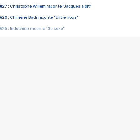
#27 : Christophe Willem raconte "Jacques a dit"
#26 : Chimène Badi raconte "Entre nous"
#25 : Indochine raconte "3e sexe"
#24 : Zaho raconte "C'est chelou"
#23 : Patrick Bruel raconte "Au café des délices"
#22 : Kyo raconte "Le chemin"
#21 : Nolwenn Leroy raconte "Cassé"
#20 : Patrick Hernandez raconte "Born to be alive"
#19 : Lorie raconte "Près de moi"
#18 : Michael Jones raconte "A nos actes manqués" (avec Jean-Jacque
#17 : Khaled raconte "Aïcha"
#16 : Corneille raconte "Parce qu'on vient de loin"