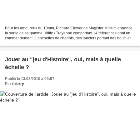
Pour les amoureux du 10mm, Richard Clewer de Magister Militum annonce
la sortie de sa gamme Hittite / Troyenne comportant 14 références dont un
commandement, 3 pochettes de chariots, des lanciers portant des boucliers
en "tour" ou en 8, des archers, des...
Jouer au "jeu d'Histoire", oui, mais à quelle
échelle ?
Publié le 13/03/2010 à 09:57
Par
thierry