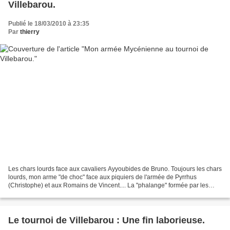
Villebarou.
Publié le 18/03/2010 à 23:35
Par
thierry
Les chars lourds face aux cavaliers Ayyoubides de Bruno. Toujours les chars
lourds, mon arme "de choc" face aux piquiers de l'armée de Pyrrhus
(Christophe) et aux Romains de Vincent.... La "phalange" formée par les
lanciers lourds. Ceux-ci sont opposés...
Le tournoi de Villebarou : Une fin laborieuse.