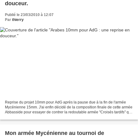
douceur.
Publié le 23/03/2010 à 12:07
Par
thierry
Reprise du projet 10mm pour AdG après la pause due à la fin de l'armée
Mycénienne 15mm. J'ai enfin décidé de la composition finale de cette armée
Abbasside pour essayer de contrer la redoutable armée "Croisés tardifs" que
me prépare Christophe. - 3 généraux...
Mon armée Mycénienne au tournoi de