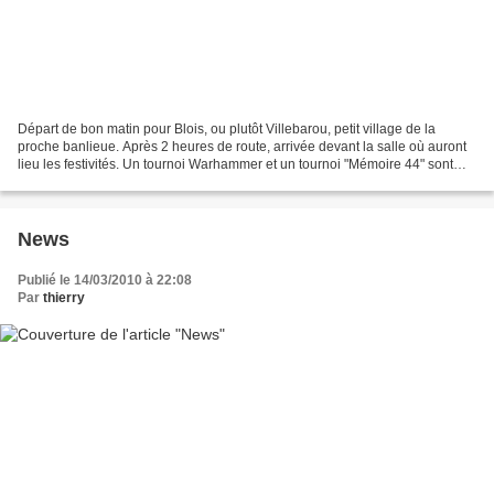
Départ de bon matin pour Blois, ou plutôt Villebarou, petit village de la
proche banlieue. Après 2 heures de route, arrivée devant la salle où auront
lieu les festivités. Un tournoi Warhammer et un tournoi "Mémoire 44" sont
organisés lors de cette manifestation...
News
Publié le 14/03/2010 à 22:08
Par
thierry