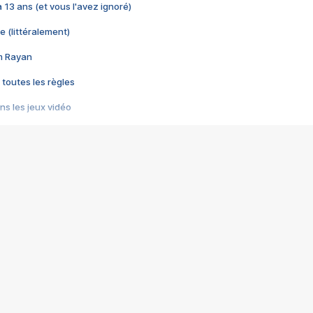
 a 13 ans (et vous l'avez ignoré)
e (littéralement)
im Rayan
 toutes les règles
s les jeux vidéo
us choquant de Rockstar ? - Le scandale BULLY
e plus moche de Steam
du RÊVE tourne au CAUCHEMAR
pendant 8 heures
it… à tort
umiliés par un jeu vidéo
ire - Final Fantasy 8
ti un empire - Age of Empires