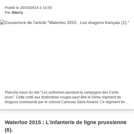
Publié le 20/10/2014 à 16:55
Par
thierry
Planche issue du site "Les uniformes pendant la campagne des Cents
jours". Cette unité aux distinctives rouges peut être le 5ème régiment de
dragons commandé par le colonel Canevas Saint-Amand. Ce régiment fort
de 370 sabres répartis en 3 escadrons appartenait...
Waterloo 2015 : L'infanterie de ligne prussienne
(6).