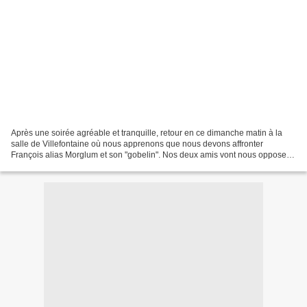
Après une soirée agréable et tranquille, retour en ce dimanche matin à la
salle de Villefontaine où nous apprenons que nous devons affronter
François alias Morglum et son "gobelin". Nos deux amis vont nous opposer
une forte armée Hussite avec allié Polonais....