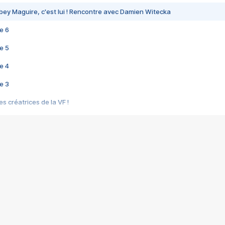
bey Maguire, c'est lui ! Rencontre avec Damien Witecka
e 6
e 5
e 4
e 3
s créatrices de la VF !
e 2
e 1
e Mektoub My Love arrive enfin ! Rencontre avec Shaïn Boumedine et Sal
i : après Toni en famille
elle réalise le bouleversant Dites lui que je l'aime
ais ! Rencontre autour de Vie privée de Rebecca Zlotowski