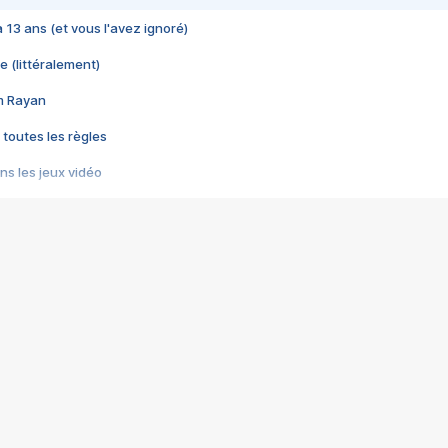
 a 13 ans (et vous l'avez ignoré)
e (littéralement)
im Rayan
 toutes les règles
s les jeux vidéo
us choquant de Rockstar ? - Le scandale BULLY
e plus moche de Steam
du RÊVE tourne au CAUCHEMAR
pendant 8 heures
it… à tort
umiliés par un jeu vidéo
ire - Final Fantasy 8