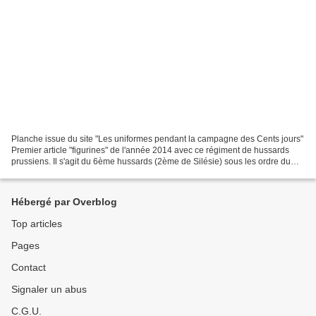
Planche issue du site "Les uniformes pendant la campagne des Cents jours"
Premier article "figurines" de l'année 2014 avec ce régiment de hussards
prussiens. Il s'agit du 6ème hussards (2ème de Silésie) sous les ordre du
colonel von Eicke, il était fort...
Hébergé par Overblog
Top articles
Pages
Contact
Signaler un abus
C.G.U.