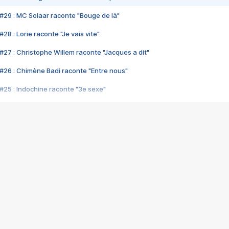
#29 : MC Solaar raconte "Bouge de là"
28 : Lorie raconte "Je vais vite"
#27 : Christophe Willem raconte "Jacques a dit"
#26 : Chimène Badi raconte "Entre nous"
#25 : Indochine raconte "3e sexe"
#24 : Zaho raconte "C'est chelou"
#23 : Patrick Bruel raconte "Au café des délices"
#22 : Kyo raconte "Le chemin"
#21 : Nolwenn Leroy raconte "Cassé"
#20 : Patrick Hernandez raconte "Born to be alive"
#19 : Lorie raconte "Près de moi"
#18 : Michael Jones raconte "A nos actes manqués" (avec Jean-Jacque