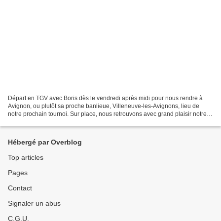
Départ en TGV avec Boris dès le vendredi après midi pour nous rendre à
Avignon, ou plutôt sa proche banlieue, Villeneuve-les-Avignons, lieu de
notre prochain tournoi. Sur place, nous retrouvons avec grand plaisir notre
ami Philippe. Grande chance cette...
Hébergé par Overblog
Top articles
Pages
Contact
Signaler un abus
C.G.U.