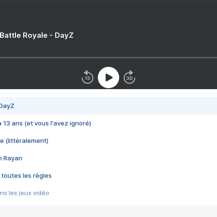
 Battle Royale - DayZ
 DayZ
 a 13 ans (et vous l'avez ignoré)
e (littéralement)
im Rayan
 toutes les règles
s les jeux vidéo
us choquant de Rockstar ? - Le scandale BULLY