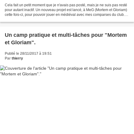
Cela fait un petit moment que je n'avais pas posté, mais je ne suis pas resté
pour autant inactif. Un nouveau projet est lancé, à MeG (Mortem et Gloriam)
cette fois-ci, pour pouvoir jouer en médiéval avec mes comparses du club.
Médiéval car il s'agit...
Un camp pratique et multi-tâches pour "Mortem
et Gloriam".
Publié le 28/11/2017 à 19:51
Par
thierry