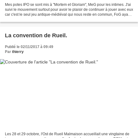
Mes potes IPO se sont mis à "Mortem et Gloriam", MeG pour les intimes. J'ai
suivi le mouvement surtout pour avoir le plaisir de continuer à jouer avec eux
car c'est le seul jeu antique-médiéval qui nous reste en commun, FoG ayant
quasiment disparu et...
La convention de Rueil.
Publié le 02/11/2017 à 09:49
Par
thierry
Les 28 et 29 octobre, l'Ost de Rueil Malmaison accueillait une vingtaine de