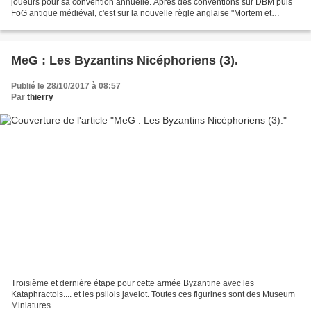
joueurs pour sa convention annuelle. Après des conventions sur DBM puis
FoG antique médiéval, c'est sur la nouvelle règle anglaise "Mortem et
Gloriam" que ces joueurs allaient...
MeG : Les Byzantins Nicéphoriens (3).
Publié le 28/10/2017 à 08:57
Par
thierry
Troisième et dernière étape pour cette armée Byzantine avec les
Kataphractois.... et les psilois javelot. Toutes ces figurines sont des Museum
Miniatures.