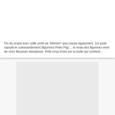
Fin du projet avec cette unité de "billmen" que j'avais également. J'ai juste
rajouté le commandement (figurines Peter Pig) ... le reste des figurines vient
de chez Museum miniatures. Petit coup d'oeil sur la boite qui contient
l'armée .... va juste falloir...