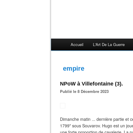
Accueil
L'Art De La Guerre
empire
NPoW à Villefontaine (3).
Publié le 8 Décembre 2023
Dimanche matin ... dernière partie et
1799" sous Souvarov. Hugo est un joue
une forte proportion de cavalerie. La p