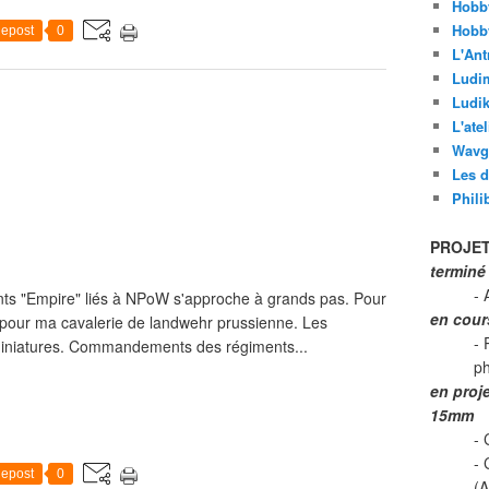
Hobb
Hobb
epost
0
L'Ant
Ludi
Ludik
L'ate
Wavg
Les d
Phili
PROJET
terminé
- 
nts "Empire" liés à NPoW s'approche à grands pas. Pour
en cour
s pour ma cavalerie de landwehr prussienne. Les
- 
iniatures. Commandements des régiments...
p
en proj
15mm
- 
-
epost
0
(A