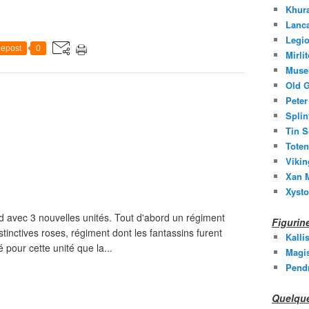
Khura
Lanc
Legio
epost
0
Mirli
Muse
Old G
Peter
Splin
Tin S
Toten
Vikin
Xan M
Xysto
ud avec 3 nouvelles unités. Tout d'abord un régiment
Figuri
stinctives roses, régiment dont les fantassins furent
Kalli
é pour cette unité que la...
Magis
Pend
Quelque