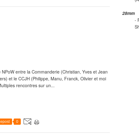
28mm
- 
Sh
gle NPoW entre la Commanderie (Christian, Yves et Jean
ers) et le CCJH (Philippe, Manu, Franck, Olivier et moi
ltiples rencontres sur un...
epost
0