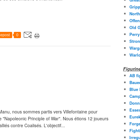
Gripp
North
Offen
Old G
Perry
epost
0
Stron
Warg
Warl
Figuri
AB fi
Baue
Blue
Camp
Donni
Essex
 Manu, nous sommes partis vers Villefontaine pour
Eurek
le "Napoleonic Principle of War". Nous étions 12 joueurs
Forge
liés contre Coalisés. L'objectif...
Fight
Irreg