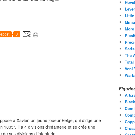
Hovel
Leven
Littl
Minia
More 
epost
0
Plast
Prec
Saris
The A
Total
Veni 
Warb
Figuri
Artiz
Black
Comi
Comp
posé à Xavier, un jeune joueur Belge, qui dirige une
Coppl
 1805". Il a 4 divisions d'infanterie et se crée une
Crusa
e de ses divisions d'infanterie,...
Grea