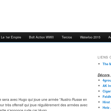
Le 1er Empire
Bolt Action WWII
Tercios
Waterloo 2015
A
LIENS
The M
Décors, 
4gro
AK In
Cigar
Feldh
 ce sera avec Hugo qui joue une armée "Austro-Russe en
Hirst
ur très offensif qui joue régulièrement des armées avec
Hotz
artie s'annonce rude car Hugo...