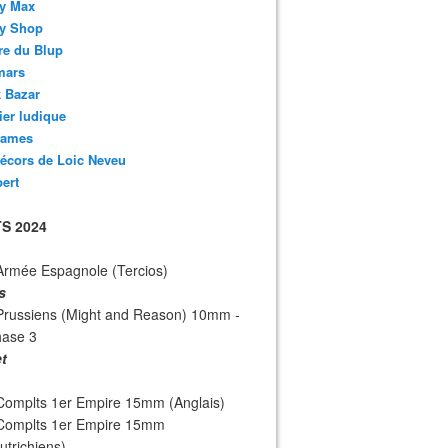
y Max
y Shop
re du Blup
mars
 Bazar
lier ludique
ames
écors de Loic Neveu
bert
S 2024
Armée Espagnole (Tercios)
s
Prussiens (Might and Reason) 10mm -
hase 3
et
Complts 1er Empire 15mm (Anglais)
 Complts 1er Empire 15mm
utrichiens)