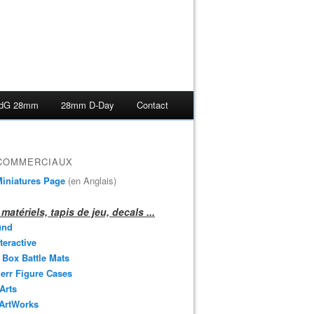
dG 28mm
28mm D-Day
Contact
 COMMERCIAUX
iniatures Page
(en Anglais)
matériels, tapis de jeu, decals ...
und
teractive
 Box Battle Mats
err Figure Cases
 Arts
 ArtWorks