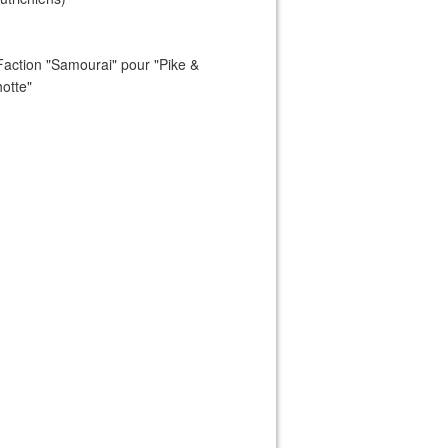
Faction "Samourai" pour "Pike &
otte"