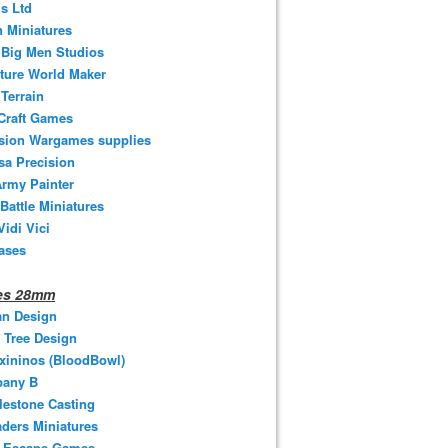
s Ltd
 Miniatures
e Big Men Studios
ture World Maker
Terrain
Craft Games
ision Wargames supplies
sa Precision
rmy Painter
 Battle Miniatures
Vidi Vici
ases
nes 28mm
an Design
 Tree Design
xininos (BloodBowl)
any B
estone Casting
ders Miniatures
t Escape Games