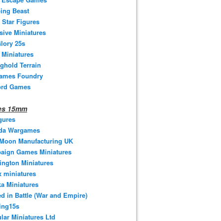
ing Beast
 Star Figures
sive Miniatures
lory 25s
 Miniatures
ghold Terrain
ames Foundry
ord Games
nes 15mm
gures
da Wargames
 Moon Manufacturing UK
aign Games Miniatures
ngton Miniatures
 miniatures
a Miniatures
d in Battle (War and Empire)
ing15s
ular Miniatures Ltd