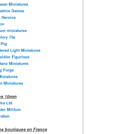
san Miniatures
ashire Games
 Heroica
ton
um miniatures
lory 15s
 Pig
tered Light Miniatures
oldier Figurines
tanz Miniatures
g Forge
iniatures
n Miniatures
nes 10mm
stra Ltd
ter Militum
raken
s boutiques en France