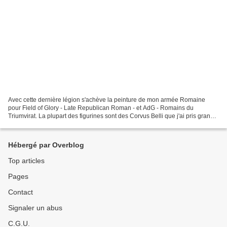
Avec cette dernière légion s'achève la peinture de mon armée Romaine
pour Field of Glory - Late Republican Roman - et AdG - Romains du
Triumvirat. La plupart des figurines sont des Corvus Belli que j'ai pris grand
plaisir à peindre. J'avais déjà goûté...
Hébergé par Overblog
Top articles
Pages
Contact
Signaler un abus
C.G.U.