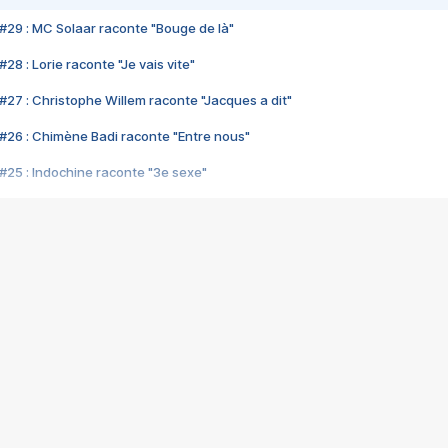
#29 : MC Solaar raconte "Bouge de là"
28 : Lorie raconte "Je vais vite"
#27 : Christophe Willem raconte "Jacques a dit"
#26 : Chimène Badi raconte "Entre nous"
#25 : Indochine raconte "3e sexe"
#24 : Zaho raconte "C'est chelou"
#23 : Patrick Bruel raconte "Au café des délices"
#22 : Kyo raconte "Le chemin"
#21 : Nolwenn Leroy raconte "Cassé"
#20 : Patrick Hernandez raconte "Born to be alive"
#19 : Lorie raconte "Près de moi"
#18 : Michael Jones raconte "A nos actes manqués" (avec Jean-Jacque