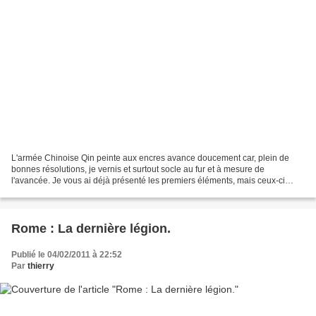
L'armée Chinoise Qin peinte aux encres avance doucement car, plein de
bonnes résolutions, je vernis et surtout socle au fur et à mesure de
l'avancée. Je vous ai déjà présenté les premiers éléments, mais ceux-ci
n'étaient pas encore complétement terminés....
Rome : La dernière légion.
Publié le 04/02/2011 à 22:52
Par
thierry