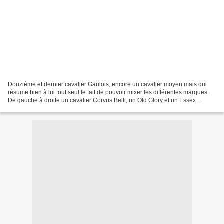
Douzième et dernier cavalier Gaulois, encore un cavalier moyen mais qui
résume bien à lui tout seul le fait de pouvoir mixer les différentes marques.
De gauche à droite un cavalier Corvus Belli, un Old Glory et un Essex
miniatures. Tous trois sont parfaitement...