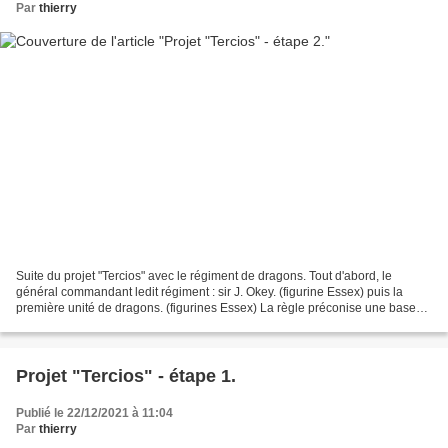
Par
thierry
Suite du projet "Tercios" avec le régiment de dragons. Tout d'abord, le
général commandant ledit régiment : sir J. Okey. (figurine Essex) puis la
première unité de dragons. (figurines Essex) La règle préconise une base
de 8 sur 4 et l'ajout d'une petite...
Projet "Tercios" - étape 1.
Publié le 22/12/2021 à 11:04
Par
thierry