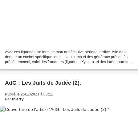
Avec ces figurines, se termine mon armée juive période tardive. Afin de lui
donner un cachet spécifique, en plus du camp et des généraux présentés
précédemment, voici des frondeurs (figurines Xyston). et des turéophorois
lanciers moyens de chez Forged...
AdG : Les Juifs de Judée (2).
Publié le 25/11/2021 à 08:11
Par
thierry