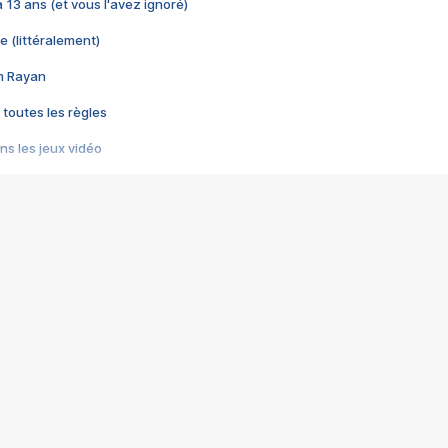
 a 13 ans (et vous l'avez ignoré)
e (littéralement)
im Rayan
 toutes les règles
s les jeux vidéo
us choquant de Rockstar ? - Le scandale BULLY
e plus moche de Steam
du RÊVE tourne au CAUCHEMAR
pendant 8 heures
it… à tort
umiliés par un jeu vidéo
ire - Final Fantasy 8
ti un empire - Age of Empires