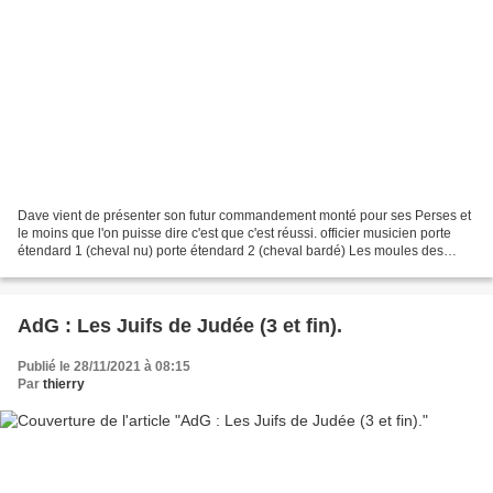
Dave vient de présenter son futur commandement monté pour ses Perses et
le moins que l'on puisse dire c'est que c'est réussi. officier musicien porte
étendard 1 (cheval nu) porte étendard 2 (cheval bardé) Les moules des
cavaliers sont prêts, la production...
AdG : Les Juifs de Judée (3 et fin).
Publié le 28/11/2021 à 08:15
Par
thierry