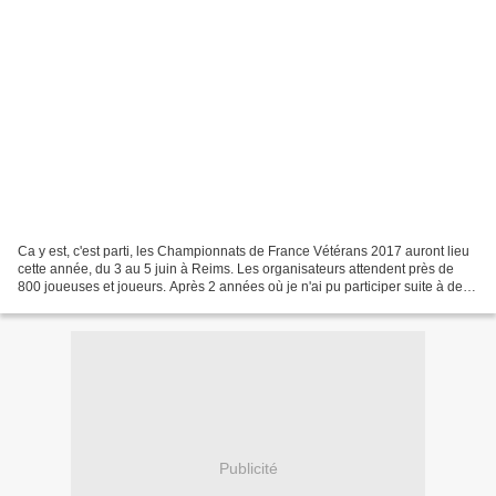
Ca y est, c'est parti, les Championnats de France Vétérans 2017 auront lieu
cette année, du 3 au 5 juin à Reims. Les organisateurs attendent près de
800 joueuses et joueurs. Après 2 années où je n'ai pu participer suite à des
blessures à répétition, je...
Publicité