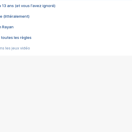
 a 13 ans (et vous l'avez ignoré)
e (littéralement)
im Rayan
 toutes les règles
s les jeux vidéo
us choquant de Rockstar ? - Le scandale BULLY
e plus moche de Steam
du RÊVE tourne au CAUCHEMAR
pendant 8 heures
it… à tort
umiliés par un jeu vidéo
ire - Final Fantasy 8