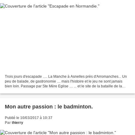
Trois jours d'escapade ..... La Manche à Asnelles près d'Arromanches... Un
peu de balade, de gastronomie .... mais l'histoire et le jeu ne sont jamais
bien loin. Passage par Ste Mère Eglise .... ... et le site de la bataille de la
Fière : Iron Mike (monument...
Mon autre passion : le badminton.
Publié le 10/03/2017 à 10:37
Par
thierry